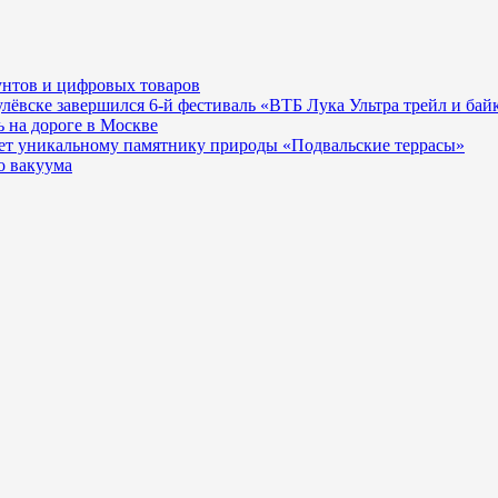
унтов и цифровых товаров
гулёвске завершился 6-й фестиваль «ВТБ Лука Ультра трейл и бай
 на дороге в Москве
ает уникальному памятнику природы «Подвальские террасы»
о вакуума