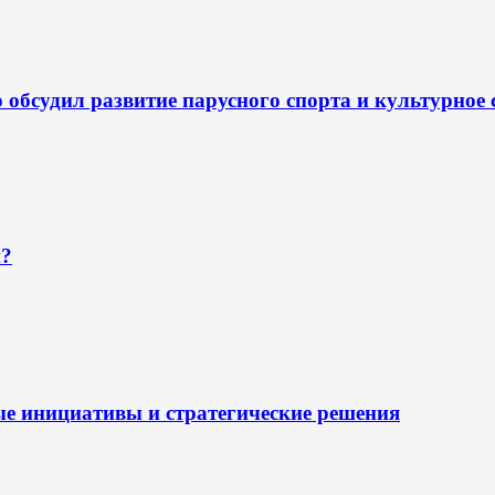
обсудил развитие парусного спорта и культурное 
н?
ые инициативы и стратегические решения