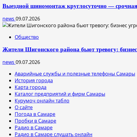
Выездной шиномонтаж круглосуточно — срочная
news
09.07.2026
Общество
Жители Шигонского района бьют тревогу: бизне
news
09.07.2026
Аварийные службы и полезные телефоны Самары
История города
Карта города
Каталог предприятий и фирм Самары
Курумоч онлайн табло
О сайте
Погода в Самаре
Пробки в Самаре
Радио в Самаре
Радио в Самаре слушать онлайн