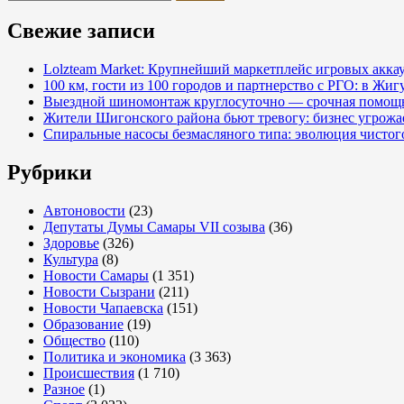
Свежие записи
Lolzteam Market: Крупнейший маркетплейс игровых акка
100 км, гости из 100 городов и партнерство с РГО: в Жи
Выездной шиномонтаж круглосуточно — срочная помощь
Жители Шигонского района бьют тревогу: бизнес угрож
Спиральные насосы безмасляного типа: эволюция чистог
Рубрики
Автоновости
(23)
Депутаты Думы Самары VII созыва
(36)
Здоровье
(326)
Культура
(8)
Новости Самары
(1 351)
Новости Сызрани
(211)
Новости Чапаевска
(151)
Образование
(19)
Общество
(110)
Политика и экономика
(3 363)
Происшествия
(1 710)
Разное
(1)