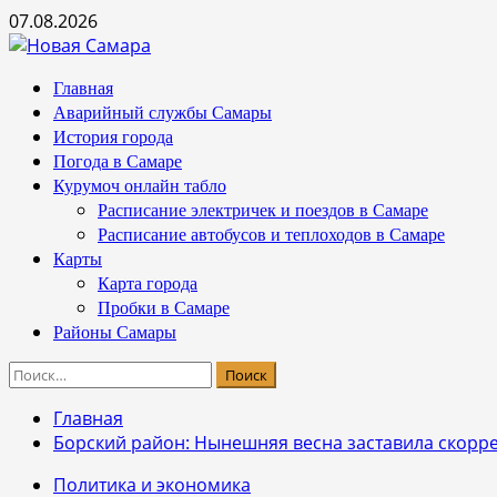
Перейти
07.08.2026
к
содержимому
Основное
Главная
меню
Аварийный службы Самары
История города
Погода в Самаре
Курумоч онлайн табло
Расписание электричек и поездов в Самаре
Расписание автобусов и теплоходов в Самаре
Карты
Карта города
Пробки в Самаре
Районы Самары
Найти:
Главная
Борский район: Нынешняя весна заставила скорре
Политика и экономика