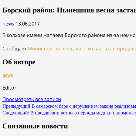
Борский район: Нынешняя весна застав
news
13.06.2017
В колхозе имени Чапаева Борского района из-за немно
Сообщает
Министерство сельского хозяйства и продов
Об авторе
news
Editor
Просмотреть все записи
Навигация
Предыдущий
В самарском баре с нарушением закона реализовы
Следующий:
В преддверии летнего периода медики напомина
по
записям
Связанные новости