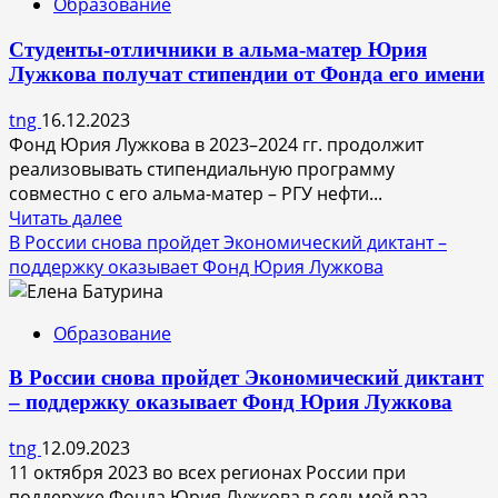
Образование
образования
Самарской
Студенты-отличники в альма-матер Юрия
области
Лужкова получат стипендии от Фонда его имени
предлагают
зарплаты
tng
16.12.2023
ниже,
Фонд Юрия Лужкова в 2023–2024 гг. продолжит
чем
реализовывать стипендиальную программу
в
совместно с его альма-матер – РГУ нефти...
ПФО
Прочитать
Читать далее
больше
В России снова пройдет Экономический диктант –
о
поддержку оказывает Фонд Юрия Лужкова
Студенты-
отличники
Образование
в
альма-
В России снова пройдет Экономический диктант
матер
– поддержку оказывает Фонд Юрия Лужкова
Юрия
Лужкова
tng
12.09.2023
получат
11 октября 2023 во всех регионах России при
стипендии
поддержке Фонда Юрия Лужкова в седьмой раз