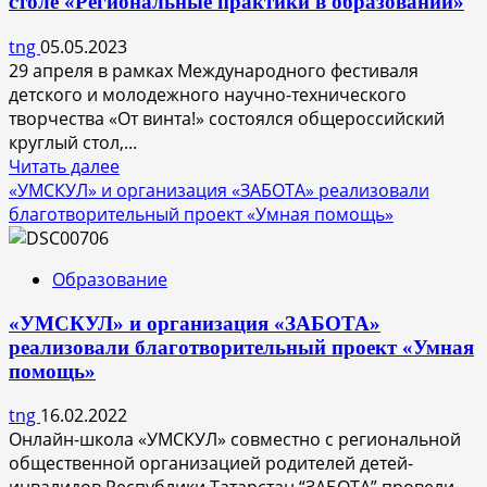
столе «Региональные практики в образовании»
студентов
двух
tng
05.05.2023
российских
29 апреля в рамках Международного фестиваля
вузов
детского и молодежного научно-технического
творчества «От винта!» состоялся общероссийский
круглый стол,...
Прочитать
Читать далее
больше
«УМСКУЛ» и организация «ЗАБОТА» реализовали
о
благотворительный проект «Умная помощь»
Фонд
Юрия
Образование
Лужкова
принял
«УМСКУЛ» и организация «ЗАБОТА»
участие
реализовали благотворительный проект «Умная
в
помощь»
круглом
столе
tng
16.02.2022
«Региональные
Онлайн-школа «УМСКУЛ» совместно с региональной
практики
общественной организацией родителей детей-
в