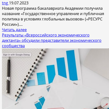
помощью
tng
19.07.2023
«космического
Новая программа бакалавриата Академии получила
лифта»
название «Государственное управление и публичная
политика в условиях глобальных вызовов» («РЕСУРС
России»)....
Прочитать
Читать далее
больше
Результаты «Всероссийского экономического
о
диктанта» обсудили представители экономического
Уникальную
сообщества
программу
«РЕСУРС
России»
для
обучения
руководителей
госсектора
запустила
Президентская
академия