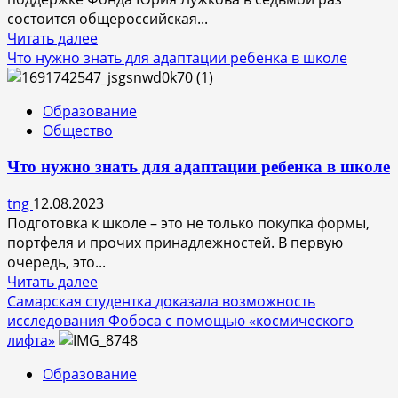
от
состоится общероссийская...
Фонда
Прочитать
Читать далее
его
больше
Что нужно знать для адаптации ребенка в школе
имени
о
В
Образование
России
Общество
снова
пройдет
Что нужно знать для адаптации ребенка в школе
Экономический
диктант
tng
12.08.2023
–
Подготовка к школе – это не только покупка формы,
поддержку
портфеля и прочих принадлежностей. В первую
оказывает
очередь, это...
Фонд
Прочитать
Читать далее
Юрия
больше
Самарская студентка доказала возможность
Лужкова
о
исследования Фобоса с помощью «космического
Что
лифта»
нужно
Образование
знать
для