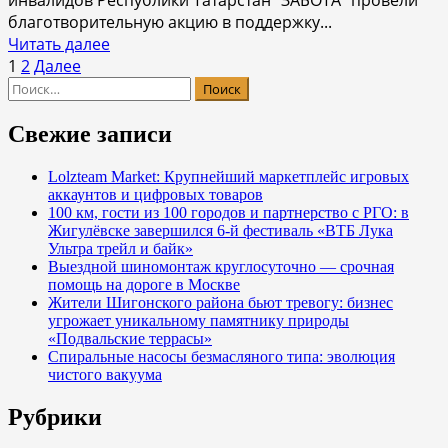
инвалидов Республики Татарстан “ЗАБОТА” провели
образовании»
благотворительную акцию в поддержку...
Прочитать
Читать далее
Пагинация
больше
1
2
Далее
Найти:
о
записей
«УМСКУЛ»
и
Свежие записи
организация
«ЗАБОТА»
Lolzteam Market: Крупнейший маркетплейс игровых
аккаунтов и цифровых товаров
реализовали
100 км, гости из 100 городов и партнерство с РГО: в
благотворительный
Жигулёвске завершился 6-й фестиваль «ВТБ Лука
проект
Ультра трейл и байк»
«Умная
Выездной шиномонтаж круглосуточно — срочная
помощь»
помощь на дороге в Москве
Жители Шигонского района бьют тревогу: бизнес
угрожает уникальному памятнику природы
«Подвальские террасы»
Спиральные насосы безмасляного типа: эволюция
чистого вакуума
Рубрики