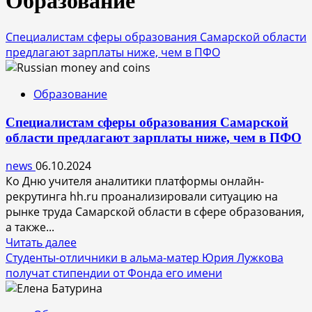
Образование
Специалистам сферы образования Самарской области
предлагают зарплаты ниже, чем в ПФО
Образование
Специалистам сферы образования Самарской
области предлагают зарплаты ниже, чем в ПФО
news
06.10.2024
Ко Дню учителя аналитики платформы онлайн-
рекрутинга hh.ru проанализировали ситуацию на
рынке труда Самарской области в сфере образования,
а также...
Прочитать
Читать далее
больше
Студенты-отличники в альма-матер Юрия Лужкова
о
получат стипендии от Фонда его имени
Специалистам
сферы