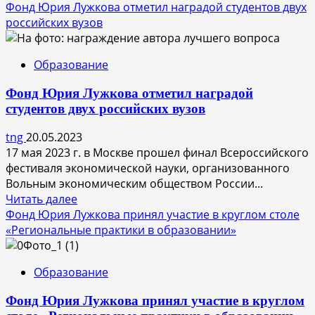
больше
Фонд Юрия Лужкова отметил наградой студентов двух
о
российских вузов
Результаты
«Всероссийского
Образование
экономического
диктанта»
Фонд Юрия Лужкова отметил наградой
обсудили
студентов двух российских вузов
представители
экономического
tng
20.05.2023
сообщества
17 мая 2023 г. в Москве прошел финал Всероссийского
фестиваля экономической науки, организованного
Вольным экономическим обществом России...
Прочитать
Читать далее
больше
Фонд Юрия Лужкова принял участие в круглом столе
о
«Региональные практики в образовании»
Фонд
Юрия
Образование
Лужкова
отметил
Фонд Юрия Лужкова принял участие в круглом
наградой