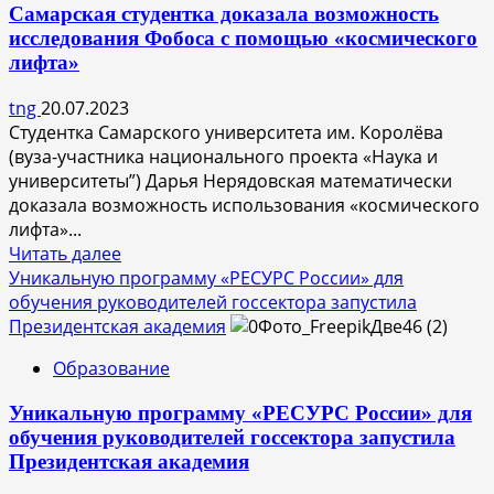
Самарская студентка доказала возможность
адаптации
исследования Фобоса с помощью «космического
ребенка
лифта»
в
школе
tng
20.07.2023
Студентка Самарского университета им. Королёва
(вуза-участника национального проекта «Наука и
университеты”) Дарья Нерядовская математически
доказала возможность использования «космического
лифта»...
Прочитать
Читать далее
больше
Уникальную программу «РЕСУРС России» для
о
обучения руководителей госсектора запустила
Самарская
Президентская академия
студентка
Образование
доказала
возможность
Уникальную программу «РЕСУРС России» для
исследования
обучения руководителей госсектора запустила
Фобоса
Президентская академия
с