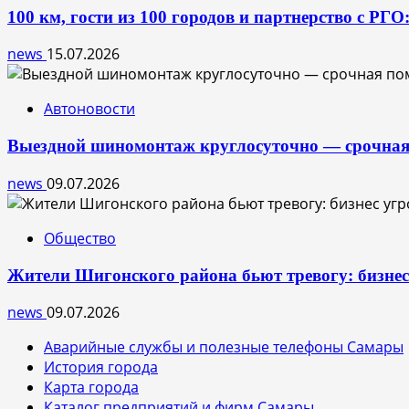
100 км, гости из 100 городов и партнерство с РГ
news
15.07.2026
Автоновости
Выездной шиномонтаж круглосуточно — срочная
news
09.07.2026
Общество
Жители Шигонского района бьют тревогу: бизне
news
09.07.2026
Аварийные службы и полезные телефоны Самары
История города
Карта города
Каталог предприятий и фирм Самары