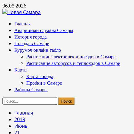
Перейти
06.08.2026
к
содержимому
Основное
Главная
меню
Аварийный службы Самары
История города
Погода в Самаре
Курумоч онлайн табло
Расписание электричек и поездов в Самаре
Расписание автобусов и теплоходов в Самаре
Карты
Карта города
Пробки в Самаре
Районы Самары
Найти:
Главная
2019
Июнь
21