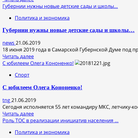
"Хайдуком",
больше
Губернии нужны новые детские сады и школы…
"Целье"
о
и
Политика и экономика
30
"Краснодаром"
июня
Губернии нужны новые детские сады и школы…
в
Самаре
news
21.06.2019
пройдет
18 июня 2019 года в Самарской Губернской Думе под пр
всероссийский
Прочитать
Читать далее
фестиваль
больше
С юбилеем Олега Кононенко!
духовых
о
оркестров
Спорт
Губернии
«На
нужны
сопках
С юбилеем Олега Кононенко!
новые
Маньчжурии»
детские
tng
21.06.2019
сады
Сегодня исполняется 55 лет командиру МКС, летчику-к
и
Прочитать
Читать далее
школы…
больше
Роль ТОС в реализации инициатив населения …
о
Политика и экономика
С