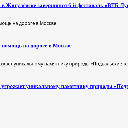
О: в Жигулёвске завершился 6-й фестиваль «ВТБ Лу
 помощь на дороге в Москве
с угрожает уникальному памятнику природы «Под