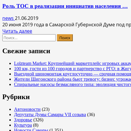
юбилеем
Роль ТОС в реализации инициатив населения …
Олега
Кононенко!
news
21.06.2019
20 июня 2019 года в Самарской Губернской Думе под п
Прочитать
Читать далее
Найти:
больше
о
Роль
Свежие записи
ТОС
в
Lolzteam Market: Крупнейший маркетплейс игровых акка
100 км, гости из 100 городов и партнерство с РГО: в Жи
реализации
Выездной шиномонтаж круглосуточно — срочная помощь
инициатив
Жители Шигонского района бьют тревогу: бизнес угрож
населения
Спиральные насосы безмасляного типа: эволюция чистог
…
Рубрики
Автоновости
(23)
Депутаты Думы Самары VII созыва
(36)
Здоровье
(326)
Культура
(8)
Новости Самары
(1 351)