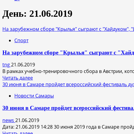
День:
21.06.2019
На зарубежном сборе "Крылья" сыграют с "Хайдуком", 
Спорт
На зарубежном сборе "Крылья" сыграют с "Хайд
tng
21.06.2019
В рамках учебно-тренировочного сбора в Австрии, кото
Прочитать
Читать далее
больше
30 июня в Самаре пройдет всероссийский фестиваль д
о
Новости Самары
На
зарубежном
30 июня в Самаре пройдет всероссийский фестив
сборе
"Крылья"
news
21.06.2019
сыграют
Дата: 21.06.2019 14:28 30 июня 2019 года в Самаре про
с
Прочитать
Читать далее