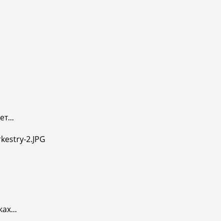
т...
ах...