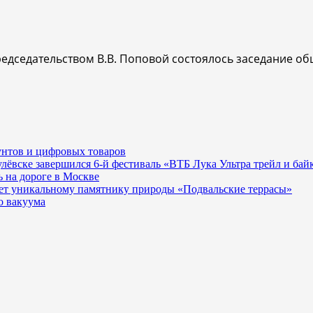
редседательством В.В. Поповой состоялось заседание об
унтов и цифровых товаров
гулёвске завершился 6-й фестиваль «ВТБ Лука Ультра трейл и бай
 на дороге в Москве
ает уникальному памятнику природы «Подвальские террасы»
о вакуума