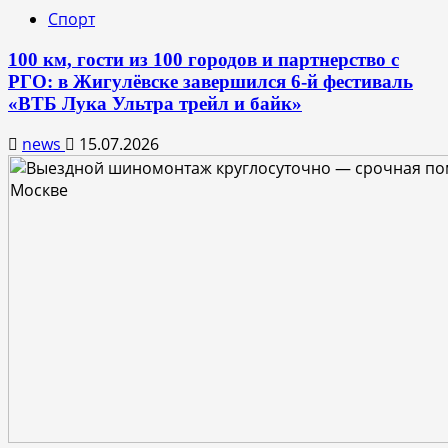
Спорт
100 км, гости из 100 городов и партнерство с
РГО: в Жигулёвске завершился 6-й фестиваль
«ВТБ Лука Ультра трейл и байк»
news
15.07.2026