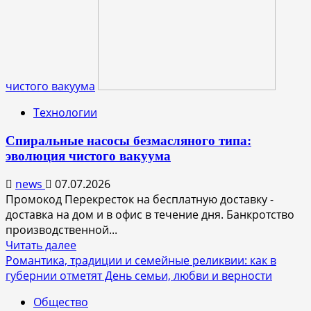
бизнес
угрожает
уникальному
памятнику
природы
«Подвальские
чистого вакуума
террасы»
Технологии
Спиральные насосы безмасляного типа:
эволюция чистого вакуума
news
07.07.2026
Промокод Перекресток на бесплатную доставку -
доставка на дом и в офис в течение дня. Банкротство
производственной...
Прочитать
Читать далее
больше
Романтика, традиции и семейные реликвии: как в
о
губернии отметят День семьи, любви и верности
Спиральные
Общество
насосы