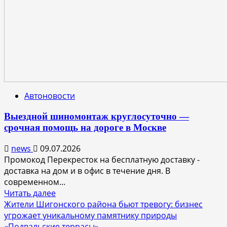
и
партнерство
с
РГО:
в
Жигулёвске
завершился
6-
Автоновости
й
фестиваль
Выездной шиномонтаж круглосуточно —
«ВТБ
срочная помощь на дороге в Москве
Лука
Ультра
news
09.07.2026
трейл
Промокод Перекресток на бесплатную доставку -
и
доставка на дом и в офис в течение дня. В
байк»
современном...
Прочитать
Читать далее
больше
Жители Шигонского района бьют тревогу: бизнес
о
угрожает уникальному памятнику природы
Выездной
«Подвальские террасы»