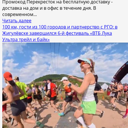
Промокод Перекресток на бесплатную доставку -
доставка на дом и в офис в течение дня. В
современном...
Прочитать
Читать далее
больше
100 км, гости из 100 городов и партнерство с РГО: в
о
Жигулёвске завершился 6-й фестиваль «ВТБ Лука
Lolzteam
Ультра трейл и байк»
Market:
Крупнейший
маркетплейс
игровых
аккаунтов
и
цифровых
товаров