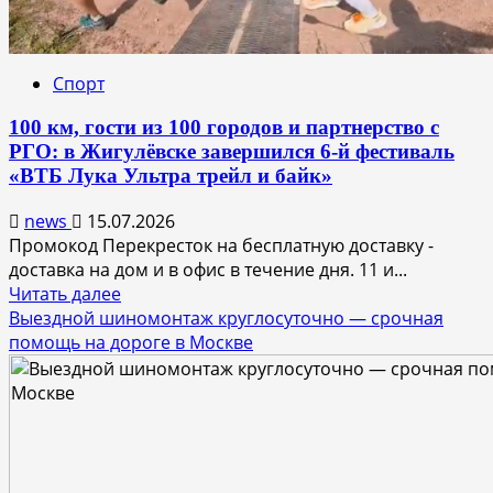
Спорт
100 км, гости из 100 городов и партнерство с
РГО: в Жигулёвске завершился 6-й фестиваль
«ВТБ Лука Ультра трейл и байк»
news
15.07.2026
Промокод Перекресток на бесплатную доставку -
доставка на дом и в офис в течение дня. 11 и...
Прочитать
Читать далее
больше
Выездной шиномонтаж круглосуточно — срочная
о
помощь на дороге в Москве
100
км,
гости
из
100
городов