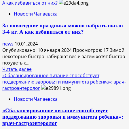
о
А как избавиться от них?
Проект
Новости Чапаевска
«Всей
семьей»
За новогодние праздники можно набрать около
3-4 кг. А как избавиться от них?
news
10.01.2024
Опубликовано: 10 января 2024 Просмотров: 17 Зимой
некоторые быстро набирают вес и затем хотят быстро
похудеть к...
Прочитать
Читать далее
больше
«Сбалансированное питание способствует
о
поддержанию здоровья и иммунитета ребенка»: врач-
За
гастроэнтеролог
новогодние
Новости Чапаевска
праздники
можно
«Сбалансированное питание способствует
набрать
поддержанию здоровья и иммунитета ребенка»:
около
врач-гастроэнтеролог
3-