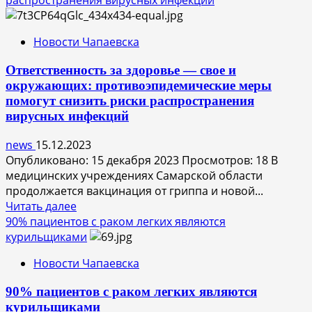
распространения вирусных инфекций
уберечь
детей
Новости Чапаевска
от
вирусных
Ответственность за здоровье — свое и
инфекций:
окружающих: противоэпидемические меры
рекомендации
помогут снизить риски распространения
главного
вирусных инфекций
педиатра
news
15.12.2023
Опубликовано: 15 декабря 2023 Просмотров: 18 В
медицинских учреждениях Самарской области
продолжается вакцинация от гриппа и новой...
Прочитать
Читать далее
больше
90% пациентов с раком легких являются
о
курильщиками
Ответственность
Новости Чапаевска
за
здоровье
90% пациентов с раком легких являются
—
курильщиками