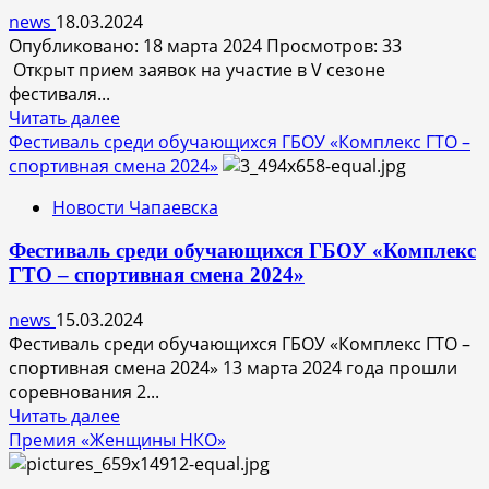
news
18.03.2024
Опубликовано: 18 марта 2024 Просмотров: 33
Открыт прием заявок на участие в V сезоне
фестиваля...
Прочитать
Читать далее
больше
Фестиваль среди обучающихся ГБОУ «Комплекс ГТО –
о
спортивная смена 2024»
Стартует
Новости Чапаевска
юбилейный
сезон
Фестиваль среди обучающихся ГБОУ «Комплекс
фестиваля
ГТО – спортивная смена 2024»
стрит-
арта
news
15.03.2024
ПФО
Фестиваль среди обучающихся ГБОУ «Комплекс ГТО –
«ФормART»
спортивная смена 2024» 13 марта 2024 года прошли
соревнования 2...
Прочитать
Читать далее
больше
Премия «Женщины НКО»
о
Фестиваль