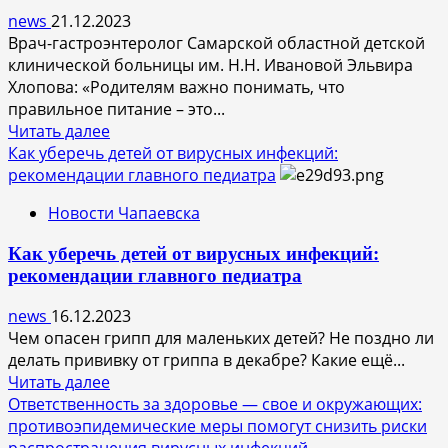
4
news
21.12.2023
кг.
Врач-гастроэнтеролог Самарской областной детской
А
клинической больницы им. Н.Н. Ивановой Эльвира
как
Хлопова: «Родителям важно понимать, что
избавиться
правильное питание – это...
от
Прочитать
Читать далее
них?
больше
Как уберечь детей от вирусных инфекций:
о
рекомендации главного педиатра
«Сбалансированное
Новости Чапаевска
питание
способствует
Как уберечь детей от вирусных инфекций:
поддержанию
рекомендации главного педиатра
здоровья
и
news
16.12.2023
иммунитета
Чем опасен грипп для маленьких детей? Не поздно ли
ребенка»:
делать прививку от гриппа в декабре? Какие ещё...
врач-
Прочитать
Читать далее
гастроэнтеролог
больше
Ответственность за здоровье — свое и окружающих:
о
противоэпидемические меры помогут снизить риски
Как