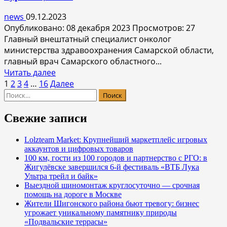
свое
и
news
09.12.2023
окружающих:
Опубликовано: 08 декабря 2023 Просмотров: 27
противоэпидемические
Главный внештатный специалист онколог
меры
министерства здравоохранения Самарской области,
помогут
главный врач Самарского областного...
снизить
Прочитать
Читать далее
риски
Пагинация
больше
1
2
3
4
…
16
Далее
распространения
Найти:
о
записей
вирусных
90%
инфекций
пациентов
Свежие записи
с
раком
Lolzteam Market: Крупнейший маркетплейс игровых
аккаунтов и цифровых товаров
легких
100 км, гости из 100 городов и партнерство с РГО: в
являются
Жигулёвске завершился 6-й фестиваль «ВТБ Лука
курильщиками
Ультра трейл и байк»
Выездной шиномонтаж круглосуточно — срочная
помощь на дороге в Москве
Жители Шигонского района бьют тревогу: бизнес
угрожает уникальному памятнику природы
«Подвальские террасы»