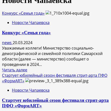
Новости Чапаевска
Конкурс «Семья года»
Новости Чапаевска
Конкурс «Семья года»
news
20.03.2024
Уважаемые коллеги! Министерство социально-
демографической и семейной политики Самарской
области (далее — министерство) сообщает о
проведении в 2024...
Прочитать
Читать далее
больше
Стартует юбилейный сезон фестиваля стрит-арта ПФО
о
«ФормART»
Конкурс
Новости Чапаевска
«Семья
года»
Стартует юбилейный сезон фестиваля стрит-арта
ПФО «ФормART»