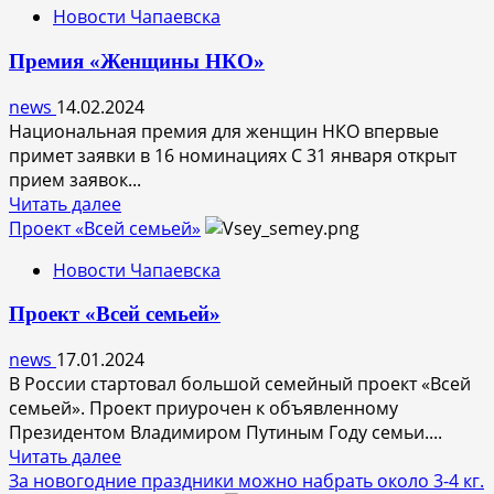
Новости Чапаевска
среди
обучающихся
Премия «Женщины НКО»
ГБОУ
«Комплекс
news
14.02.2024
ГТО
Национальная премия для женщин НКО впервые
–
примет заявки в 16 номинациях С 31 января открыт
спортивная
прием заявок...
смена
Прочитать
Читать далее
2024»
больше
Проект «Всей семьей»
о
Новости Чапаевска
Премия
«Женщины
Проект «Всей семьей»
НКО»
news
17.01.2024
В России стартовал большой семейный проект «Всей
семьей». Проект приурочен к объявленному
Президентом Владимиром Путиным Году семьи....
Прочитать
Читать далее
больше
За новогодние праздники можно набрать около 3-4 кг.