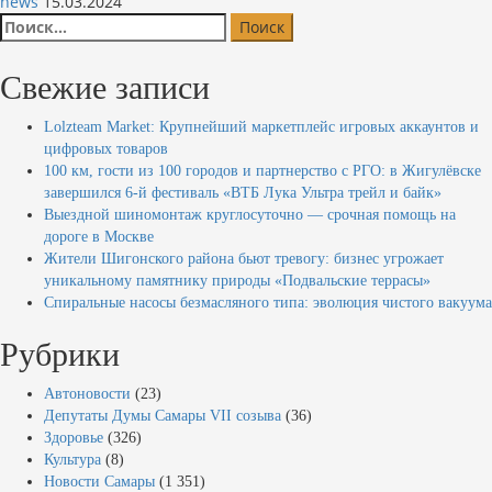
news
15.03.2024
Найти:
Свежие записи
Lolzteam Market: Крупнейший маркетплейс игровых аккаунтов и
цифровых товаров
100 км, гости из 100 городов и партнерство с РГО: в Жигулёвске
завершился 6-й фестиваль «ВТБ Лука Ультра трейл и байк»
Выездной шиномонтаж круглосуточно — срочная помощь на
дороге в Москве
Жители Шигонского района бьют тревогу: бизнес угрожает
уникальному памятнику природы «Подвальские террасы»
Спиральные насосы безмасляного типа: эволюция чистого вакуума
Рубрики
Автоновости
(23)
Депутаты Думы Самары VII созыва
(36)
Здоровье
(326)
Культура
(8)
Новости Самары
(1 351)