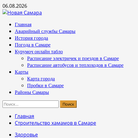
Перейти
06.08.2026
к
содержимому
Основное
Главная
меню
Аварийный службы Самары
История города
Погода в Самаре
Курумоч онлайн табло
Расписание электричек и поездов в Самаре
Расписание автобусов и теплоходов в Самаре
Карты
Карта города
Пробки в Самаре
Районы Самары
Найти:
Главная
Строительство хамамов в Самаре
Здоровье