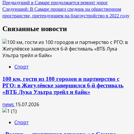
Навигация
Предыдущий
в Самаре продолжается ремонт дорог
Следующий:
В Самаре прошел средник на общественном
по
пространстве, претендующем на благоустройство в 2022 году
записям
Связанные новости
Спорт
100 км, гости из 100 городов и партнерство с
РГО: в Жигулёвске завершился 6-й фестиваль
«ВТБ Лука Ультра трейл и байк»
news
15.07.2026
Спорт