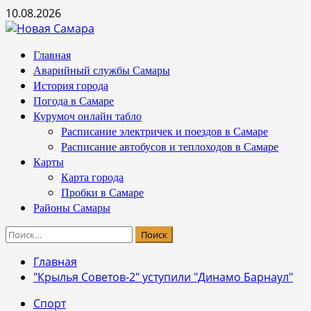
Перейти
10.08.2026
к
содержимому
Основное
Главная
меню
Аварийный службы Самары
История города
Погода в Самаре
Курумоч онлайн табло
Расписание электричек и поездов в Самаре
Расписание автобусов и теплоходов в Самаре
Карты
Карта города
Пробки в Самаре
Районы Самары
Найти:
Главная
"Крылья Советов-2" уступили "Динамо Барнаул"
Спорт