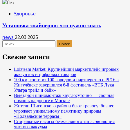
Здоровье
Установка элайнеров: что нужно знать
news
22.03.2025
Найти:
Свежие записи
Lolzteam Market: Крупнейший маркетплейс игровых
аккаунтов и цифровых товаров
100 км, гости из 100 городов и партнерство с РГО: в
Жигулёвске завершился 6-й фестиваль «ВТБ Лука
Ультра трейл и байк»
Выездной шиномонтаж круглосуточно — срочная
помощь на дороге в Москве
Жители Шигонского района бьют тревогу: бизнес
угрожает уникальному памятнику природы
«Подвальские террасы»
Спиральные насосы безмасляного типа: эволюция
чистого вакуума