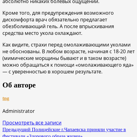
абсолютно никаких болевых ощущений.
Кроме того, для предупреждения возможного
дискомфорта врач обязательно предлагает
обезболивающий гель. А после впрыскивания
средства место укола охлаждают.
Как видите, страхи перед омолаживающими уколами
не обоснованы. В любом возрасте, начиная с 18-20 лет
(мимические морщины бывают и в таком возрасте)
можно обращаться к помощи «омолаживающего яда»
— с уверенностью в хорошем результате.
Об авторе
tng
Administrator
Просмотреть все записи
Навигация
Предыдущий
Полицейские г.Чапаевска приняли участие в
Фестивали «Здорового образа жизни»