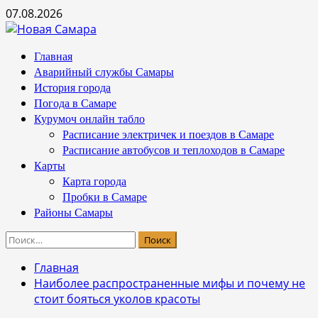
Перейти
07.08.2026
к
содержимому
Основное
Главная
меню
Аварийный службы Самары
История города
Погода в Самаре
Курумоч онлайн табло
Расписание электричек и поездов в Самаре
Расписание автобусов и теплоходов в Самаре
Карты
Карта города
Пробки в Самаре
Районы Самары
Найти:
Главная
Наиболее распространенные мифы и почему не
стоит бояться уколов красоты