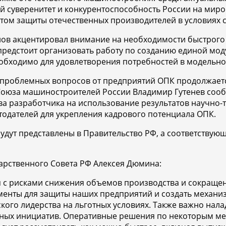
кий суверенитет и конкурентоспособность России на ми
том защиты отечественных производителей в условиях
нов акцентировал внимание на необходимости быстрог
редстоит организовать работу по созданию единой моду
еобходимо для удовлетворения потребностей в модельно
 проблемных вопросов от предприятий ОПК продолжаетс
оюза машиностроителей России Владимир Гутенев сооб
ва разработчика на использование результатов научно-
тодателей для укрепления кадрового потенциала ОПК.
удут представлены в Правительство РФ, а соответствую
арственного Совета РФ Алексея Дюмина:
я с рисками снижения объемов производства и сокраще
енты для защиты наших предприятий и создать механи
кого лидерства на льготных условиях. Также важно нал
ных инициатив. Оперативные решения по некоторым ме