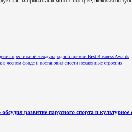
ет рассматривать как можно быстрее, включая выпуск
ения престижной международной премии Best Business Awards
к в лесном фонде и постановил снести незаконные строения
обсудил развитие парусного спорта и культурное 