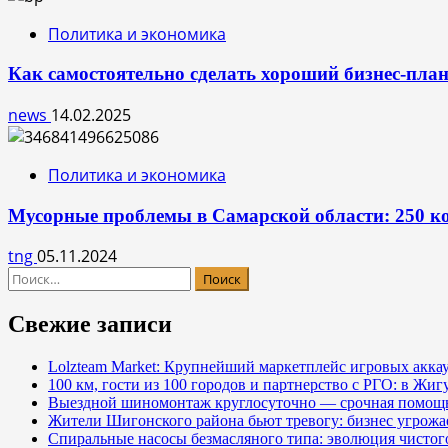
Политика и экономика
Как самостоятельно сделать хороший бизнес-пла
news
14.02.2025
Политика и экономика
Мусорные проблемы в Самарской области: 250 к
tng
05.11.2024
Найти:
Свежие записи
Lolzteam Market: Крупнейший маркетплейс игровых акка
100 км, гости из 100 городов и партнерство с РГО: в Жи
Выездной шиномонтаж круглосуточно — срочная помощь
Жители Шигонского района бьют тревогу: бизнес угрож
Спиральные насосы безмасляного типа: эволюция чистог