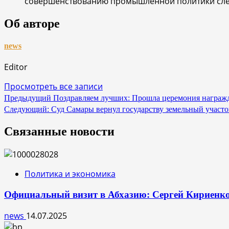
совершенствованию промышленной политики следу
Об авторе
news
Editor
Просмотреть все записи
Навигация
Предыдущий
Поздравляем лучших: Прошла церемония награжд
Следующий:
Суд Самары вернул государству земельный участо
по
записям
Связанные новости
Политика и экономика
Официальный визит в Абхазию: Сергей Кириенко 
news
14.07.2025