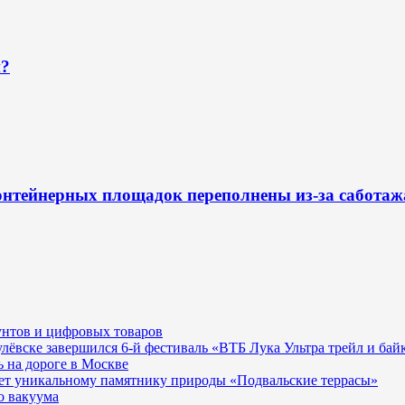
н?
онтейнерных площадок переполнены из-за сабота
унтов и цифровых товаров
гулёвске завершился 6-й фестиваль «ВТБ Лука Ультра трейл и бай
 на дороге в Москве
ает уникальному памятнику природы «Подвальские террасы»
о вакуума