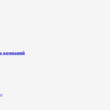
жа компаний
к»