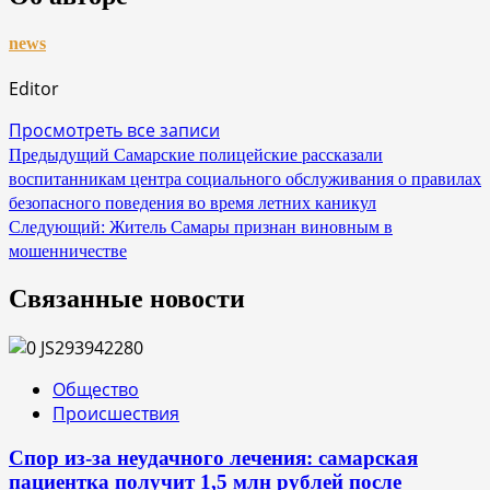
news
Editor
Просмотреть все записи
Навигация
Предыдущий
Самарские полицейские рассказали
воспитанникам центра социального обслуживания о правилах
по
безопасного поведения во время летних каникул
записям
Следующий:
Житель Самары признан виновным в
мошенничестве
Связанные новости
Общество
Происшествия
Спор из-за неудачного лечения: самарская
пациентка получит 1,5 млн рублей после