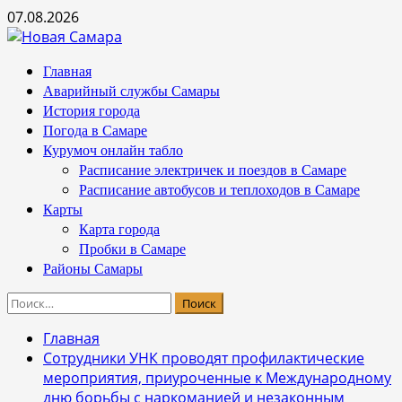
Перейти
07.08.2026
к
содержимому
Основное
Главная
меню
Аварийный службы Самары
История города
Погода в Самаре
Курумоч онлайн табло
Расписание электричек и поездов в Самаре
Расписание автобусов и теплоходов в Самаре
Карты
Карта города
Пробки в Самаре
Районы Самары
Найти:
Главная
Сотрудники УНК проводят профилактические
мероприятия, приуроченные к Международному
дню борьбы с наркоманией и незаконным