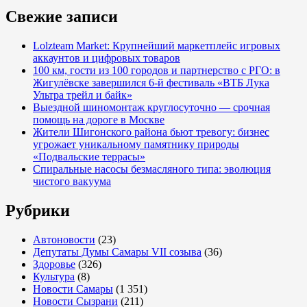
Свежие записи
Lolzteam Market: Крупнейший маркетплейс игровых
аккаунтов и цифровых товаров
100 км, гости из 100 городов и партнерство с РГО: в
Жигулёвске завершился 6-й фестиваль «ВТБ Лука
Ультра трейл и байк»
Выездной шиномонтаж круглосуточно — срочная
помощь на дороге в Москве
Жители Шигонского района бьют тревогу: бизнес
угрожает уникальному памятнику природы
«Подвальские террасы»
Спиральные насосы безмасляного типа: эволюция
чистого вакуума
Рубрики
Автоновости
(23)
Депутаты Думы Самары VII созыва
(36)
Здоровье
(326)
Культура
(8)
Новости Самары
(1 351)
Новости Сызрани
(211)