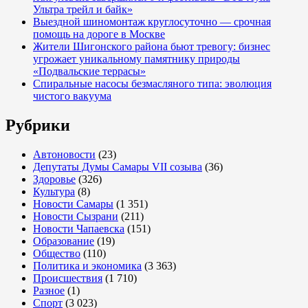
Ультра трейл и байк»
Выездной шиномонтаж круглосуточно — срочная
помощь на дороге в Москве
Жители Шигонского района бьют тревогу: бизнес
угрожает уникальному памятнику природы
«Подвальские террасы»
Спиральные насосы безмасляного типа: эволюция
чистого вакуума
Рубрики
Автоновости
(23)
Депутаты Думы Самары VII созыва
(36)
Здоровье
(326)
Культура
(8)
Новости Самары
(1 351)
Новости Сызрани
(211)
Новости Чапаевска
(151)
Образование
(19)
Общество
(110)
Политика и экономика
(3 363)
Происшествия
(1 710)
Разное
(1)
Спорт
(3 023)