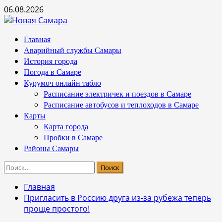
Перейти
06.08.2026
к
содержимому
Основное
Главная
меню
Аварийный службы Самары
История города
Погода в Самаре
Курумоч онлайн табло
Расписание электричек и поездов в Самаре
Расписание автобусов и теплоходов в Самаре
Карты
Карта города
Пробки в Самаре
Районы Самары
Найти:
Главная
Пригласить в Россию друга из-за рубежа теперь
проще простого!