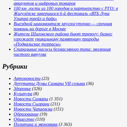
аккаунтов и цифровых товаров
100 км, гости из 100 городов и партнерство с РГО: в
Жигулёвске завершился 6-й фестиваль «ВТБ Лука
Ультра трейл и байк»
Выездной шиномонтаж круглосуточно — срочная
помощь на дороге в Москве
Жители Шигонского района бьют тревогу: бизнес
угрожает уникальному памятнику природы
«Подвальские террасы»
Спиральные насосы безмасляного типа: эволюция
чистого вакуума
Рубрики
Автоновости
(23)
Депутаты Думы Самары VII созыва
(36)
Здоровье
(326)
Культура
(8)
Новости Самары
(1 351)
Новости Сызрани
(211)
Новости Чапаевска
(151)
Образование
(19)
Общество
(110)
Политика и экономика
(3 363)