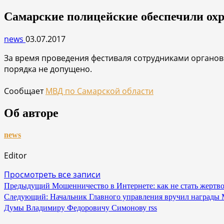
Самарские полицейские обеспечили охр
news
03.07.2017
За время проведения фестиваля сотрудниками органо
порядка не допущено.
Сообщает
МВД по Самарской области
Об авторе
news
Editor
Просмотреть все записи
Навигация
Предыдущий
Мошенничество в Интернете: как не стать жертв
Следующий:
Начальник Главного управления вручил награды
по
Думы Владимиру Федоровичу Симонову rss
записям