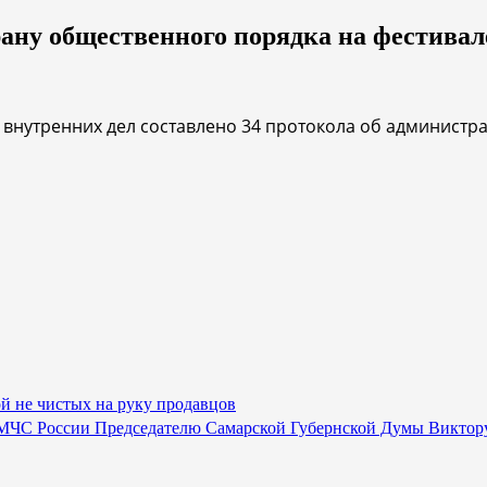
ану общественного порядка на фестивале
в внутренних дел составлено 34 протокола об админис
ой не чистых на руку продавцов
 МЧС России Председателю Самарской Губернской Думы Виктору