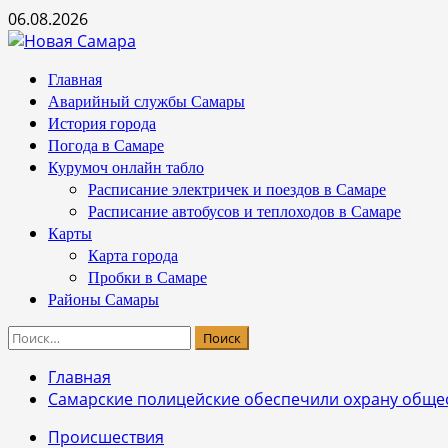
Перейти
06.08.2026
к
содержимому
Основное
Главная
меню
Аварийный службы Самары
История города
Погода в Самаре
Курумоч онлайн табло
Расписание электричек и поездов в Самаре
Расписание автобусов и теплоходов в Самаре
Карты
Карта города
Пробки в Самаре
Районы Самары
Найти:
Главная
Самарские полицейские обеспечили охрану общест
Происшествия