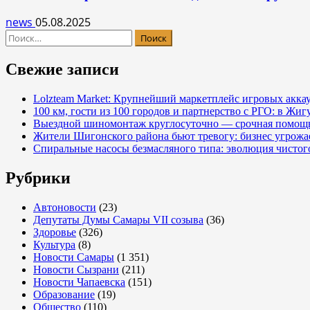
news
05.08.2025
Найти:
Свежие записи
Lolzteam Market: Крупнейший маркетплейс игровых акка
100 км, гости из 100 городов и партнерство с РГО: в Жи
Выездной шиномонтаж круглосуточно — срочная помощь
Жители Шигонского района бьют тревогу: бизнес угрож
Спиральные насосы безмасляного типа: эволюция чистог
Рубрики
Автоновости
(23)
Депутаты Думы Самары VII созыва
(36)
Здоровье
(326)
Культура
(8)
Новости Самары
(1 351)
Новости Сызрани
(211)
Новости Чапаевска
(151)
Образование
(19)
Общество
(110)