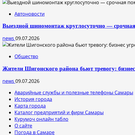
Автоновости
Выездной шиномонтаж круглосуточно — срочная
news
09.07.2026
Общество
Жители Шигонского района бьют тревогу: бизне
news
09.07.2026
Аварийные службы и полезные телефоны Самары
История города
Карта города
Каталог предприятий и фирм Самары
Курумоч онлайн табло
О сайте
Погода в Самаре