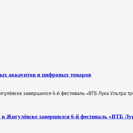
вых аккаунтов и цифровых товаров
О: в Жигулёвске завершился 6-й фестиваль «ВТБ Лу