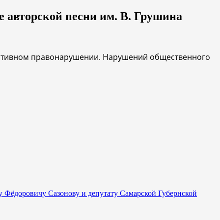
 авторской песни им. В. Грушина
тративном правонарушении. Нарушений общественного
 Фёдоровичу Сазонову и депутату Самарской Губернской