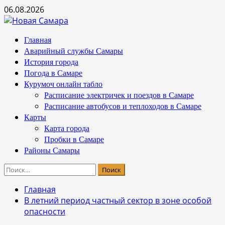
Перейти
06.08.2026
к
содержимому
Основное
Главная
меню
Аварийный службы Самары
История города
Погода в Самаре
Курумоч онлайн табло
Расписание электричек и поездов в Самаре
Расписание автобусов и теплоходов в Самаре
Карты
Карта города
Пробки в Самаре
Районы Самары
Найти:
Главная
В летний период частный сектор в зоне особой
опасности