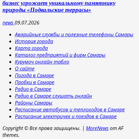
бизнес угрожает уникальному памятнику
природы «Подвальские террасы»
news
09.07.2026
Аварийные службы и полезные телефоны Самары
История города
Карта города
Каталог предприятий и фирм Самары
Курумоч онлайн табло
О сайте
Погода в Самаре
Пробки в Самаре
Радио в Самаре
Радио в Самаре слушать онлайн
Районы Самары
Расписание автобусов и теплоходов в Самаре
Расписание электричек и поездов в Самаре
Copyright © Все права защищены.
|
MoreNews
от AF
themes.