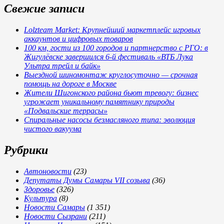
Свежие записи
Lolzteam Market: Крупнейший маркетплейс игровых
аккаунтов и цифровых товаров
100 км, гости из 100 городов и партнерство с РГО: в
Жигулёвске завершился 6-й фестиваль «ВТБ Лука
Ультра трейл и байк»
Выездной шиномонтаж круглосуточно — срочная
помощь на дороге в Москве
Жители Шигонского района бьют тревогу: бизнес
угрожает уникальному памятнику природы
«Подвальские террасы»
Спиральные насосы безмасляного типа: эволюция
чистого вакуума
Рубрики
Автоновости
(23)
Депутаты Думы Самары VII созыва
(36)
Здоровье
(326)
Культура
(8)
Новости Самары
(1 351)
Новости Сызрани
(211)