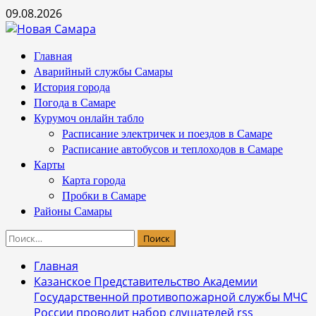
Перейти
09.08.2026
к
содержимому
Основное
Главная
меню
Аварийный службы Самары
История города
Погода в Самаре
Курумоч онлайн табло
Расписание электричек и поездов в Самаре
Расписание автобусов и теплоходов в Самаре
Карты
Карта города
Пробки в Самаре
Районы Самары
Найти:
Главная
Казанское Представительство Академии
Государственной противопожарной службы МЧС
России проводит набор слушателей rss