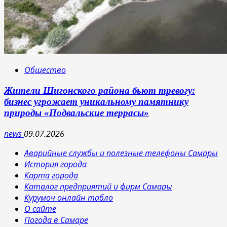
Общество
Жители Шигонского района бьют тревогу:
бизнес угрожает уникальному памятнику
природы «Подвальские террасы»
news
09.07.2026
Аварийные службы и полезные телефоны Самары
История города
Карта города
Каталог предприятий и фирм Самары
Курумоч онлайн табло
О сайте
Погода в Самаре