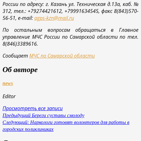
России по адресу: г. Казань ул. Техническая д.13а, каб. №
312, тел.: +79274421612, +79991634545, факс 8(843)570-
56-51, e-mail:
agps-kzn@mail.ru
По остальным вопросам обращаться в Главное
управление МЧС России по Самарской области по тел.
8(846)3389616.
Сообщает
МЧС по Самарской области
Об авторе
news
Editor
Просмотреть все записи
Навигация
Предыдущий
Береги суставы смолоду
Следующий:
Наркологи готовят волонтеров для работы в
по
городских поликлиниках
записям