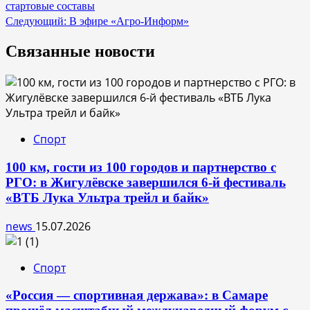
стартовые составы
по
Следующий:
В эфире «Агро-Информ»
записям
Связанные новости
Спорт
100 км, гости из 100 городов и партнерство с
РГО: в Жигулёвске завершился 6-й фестиваль
«ВТБ Лука Ультра трейл и байк»
news
15.07.2026
Спорт
«Россия — спортивная держава»: в Самаре