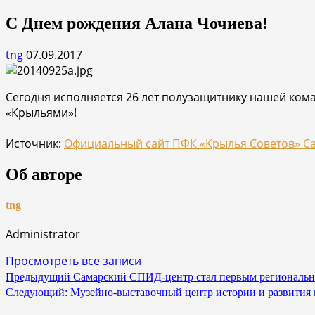
С Днем рождения Алана Чочиева!
tng
07.09.2017
Сегодня исполняется 26 лет полузащитнику нашей кома
«Крыльями»!
Источник:
Официальный сайт ПФК «Крылья Советов» С
Об авторе
tng
Administrator
Просмотреть все записи
Навигация
Предыдущий
Самарский СПИД-центр стал первым региональ
Следующий:
Музейно-выставочный центр истории и развития п
по