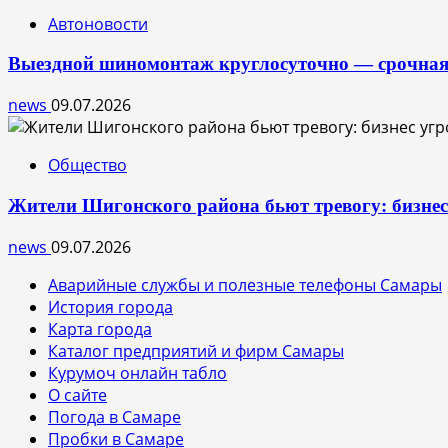
Автоновости
Выездной шиномонтаж круглосуточно — срочная
news
09.07.2026
Общество
Жители Шигонского района бьют тревогу: бизне
news
09.07.2026
Аварийные службы и полезные телефоны Самары
История города
Карта города
Каталог предприятий и фирм Самары
Курумоч онлайн табло
О сайте
Погода в Самаре
Пробки в Самаре