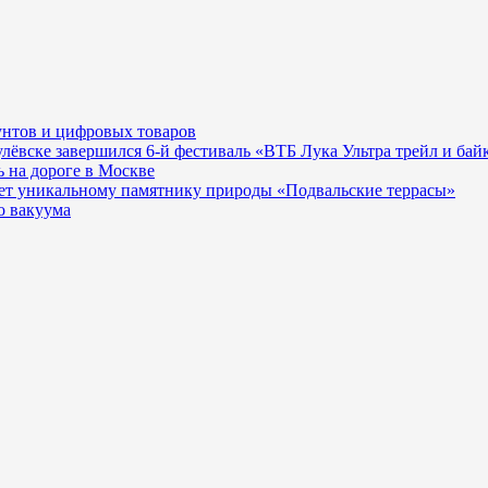
унтов и цифровых товаров
гулёвске завершился 6-й фестиваль «ВТБ Лука Ультра трейл и бай
 на дороге в Москве
ает уникальному памятнику природы «Подвальские террасы»
о вакуума