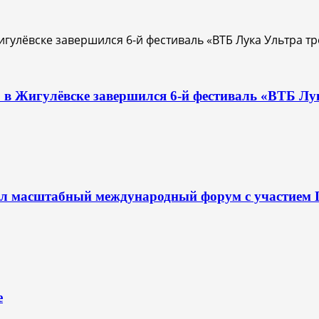
О: в Жигулёвске завершился 6-й фестиваль «ВТБ Лу
л масштабный международный форум с участием Пр
е