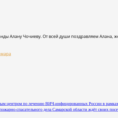
нды Алану Чочиеву. От всей души поздравляем Алана, же
амара
ным центром по лечению ВИЧ-инфицированных России в рамк
ожарно-спасательного дела Самарской области ждёт своих посет