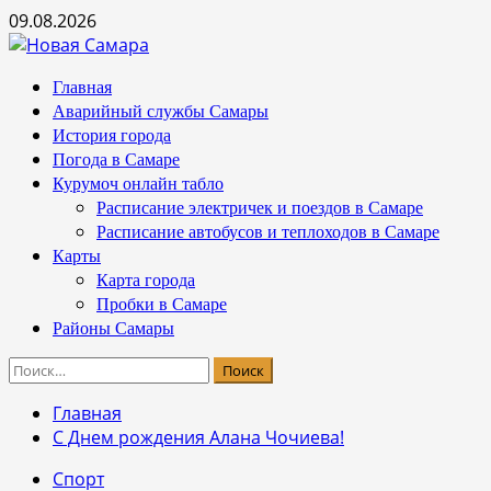
Перейти
09.08.2026
к
содержимому
Основное
Главная
меню
Аварийный службы Самары
История города
Погода в Самаре
Курумоч онлайн табло
Расписание электричек и поездов в Самаре
Расписание автобусов и теплоходов в Самаре
Карты
Карта города
Пробки в Самаре
Районы Самары
Найти:
Главная
С Днем рождения Алана Чочиева!
Спорт