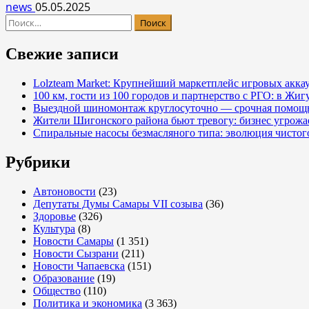
news
05.05.2025
Найти:
Свежие записи
Lolzteam Market: Крупнейший маркетплейс игровых акка
100 км, гости из 100 городов и партнерство с РГО: в Жи
Выездной шиномонтаж круглосуточно — срочная помощь
Жители Шигонского района бьют тревогу: бизнес угрож
Спиральные насосы безмасляного типа: эволюция чистог
Рубрики
Автоновости
(23)
Депутаты Думы Самары VII созыва
(36)
Здоровье
(326)
Культура
(8)
Новости Самары
(1 351)
Новости Сызрани
(211)
Новости Чапаевска
(151)
Образование
(19)
Общество
(110)
Политика и экономика
(3 363)