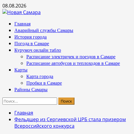
Перейти
08.08.2026
к
содержимому
Основное
Главная
меню
Аварийный службы Самары
История города
Погода в Самаре
Курумоч онлайн табло
Расписание электричек и поездов в Самаре
Расписание автобусов и теплоходов в Самаре
Карты
Карта города
Пробки в Самаре
Районы Самары
Найти:
Главная
Фельдшер из Сергиевской ЦРБ стала призером
Всероссийского конкурса