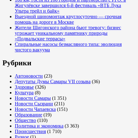
Жигулёвске завершился 6-й фестиваль «ВТБ Лука
Ультра трейл и байк»
Выездной шиномонтаж круглосуточно — срочная
помощь на дороге в Москве
Жители Шигонского района бьют тревогу: бизнес
угрожает уникальному памятнику природы
«Подвальские террасы»
Спиральные насосы безмасляного типа: эволюция
чистого вакуума
Рубрики
Автоновости
(23)
Депутаты Думы Самары VII созыва
(36)
Здоровье
(326)
Культура
(8)
Новости Самары
(1 351)
Новости Сызрани
(211)
Новости Чапаевска
(151)
Образование
(19)
Общество
(110)
Политика и экономика
(3 363)
Происшествия
(1 710)
Разное
(1)