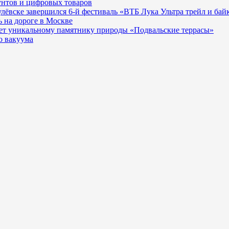
унтов и цифровых товаров
гулёвске завершился 6-й фестиваль «ВТБ Лука Ультра трейл и бай
 на дороге в Москве
ает уникальному памятнику природы «Подвальские террасы»
о вакуума