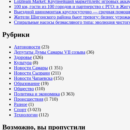
Lolzteam Market: Крупнейший маркетплейс игровых акка
100 км, гости из 100 городов и партнерство с РГО: в Жи
Выездной шиномонтаж круглосуточно — срочная помощь
Жители Шигонского района бьют тревогу: бизнес угрож
Спиральные насосы безмасляного типа: эволюция чистог
Рубрики
Автоновости
(23)
Депутаты Думы Самары VII созыва
(36)
Здоровье
(326)
Культура
(8)
Новости Самары
(1 351)
Новости Сызрани
(211)
Новости Чапаевска
(151)
Образование
(19)
Общество
(110)
Политика и экономика
(3 363)
Происшествия
(1 710)
Разное
(1)
Спорт
(3 023)
Технологии
(112)
Возможно, вы пропустили