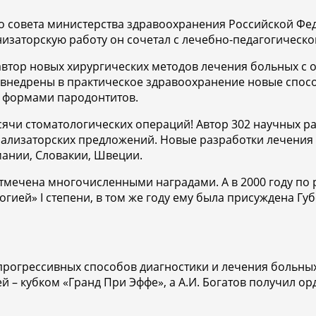
 совета министерства здравоохранения Российской Фед
изаторскую работу он сочетал с лечебно-педагогическо
автор новых хирургических методов лечения больных с
 внедрены в практическое здравоохранение новые спос
 формами пародонтитов.
сячи стоматологических операций! Автор 302 научных ра
ализаторских предложений. Новые разработки лечения 
мании, Словакии, Швеции.
тмечена многочисленными наградами. А в 2000 году по
гией» I степени, в том же году ему была присуждена Г
 прогрессивных способов диагностики и лечения больны
 кубком «Гранд При Эффе», а А.И. Богатов получил орд