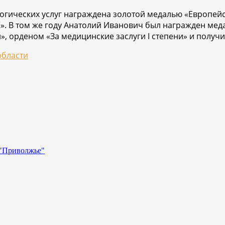
логических услуг награждена золотой медалью «Европей
. В том же году Анатолий Иванович был награжден мед
й», орденом «За медицинские заслуги I степени» и пол
области
 "Приволжье"