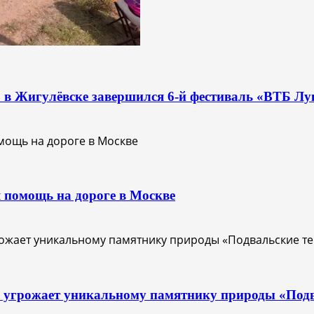
О: в Жигулёвске завершился 6-й фестиваль «ВТБ Лу
 помощь на дороге в Москве
с угрожает уникальному памятнику природы «Под