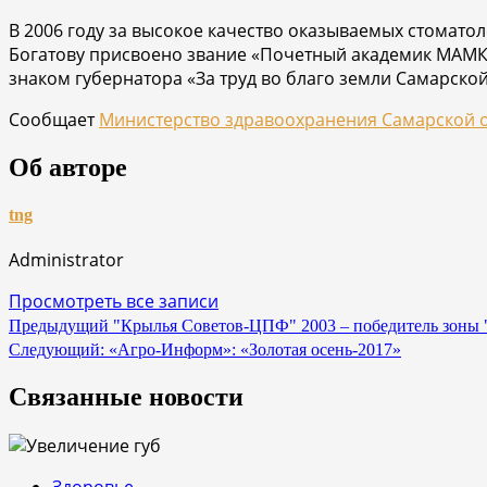
В 2006 году за высокое качество оказываемых стомато
Богатову присвоено звание «Почетный академик МАМК»
знаком губернатора «За труд во благо земли Самарско
Сообщает
Министерство здравоохранения Самарской 
Об авторе
tng
Administrator
Просмотреть все записи
Навигация
Предыдущий
"Крылья Советов-ЦПФ" 2003 – победитель зоны
Следующий:
«Агро-Информ»: «Золотая осень-2017»
по
записям
Связанные новости