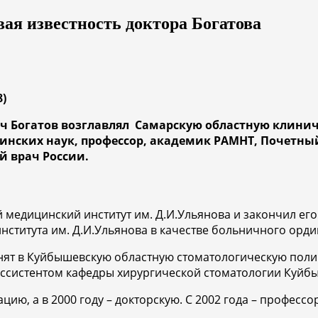
я известность доктора Богатова
8)
ович Богатов возглавлял Самарскую областную клин
цинских наук, профессор, академик РАМНТ, Почетн
 врач России.
 медицинский институт им. Д.И.Ульянова и закончил его
нститута им. Д.И.Ульянова в качестве больничного орди
инят в Куйбышевскую областную стоматологическую поли
ссистентом кафедры хирургической стоматологии Куйбы
ацию, а в 2000 году – докторскую. С 2002 года – профе