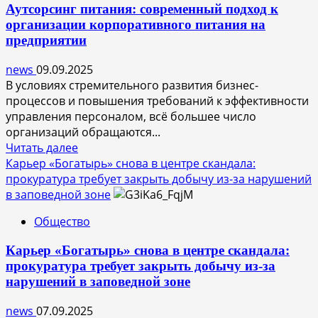
Аутсорсинг питания: современный подход к
объединят
организации корпоративного питания на
и
предприятии
почему
news
09.09.2025
В условиях стремительного развития бизнес-
процессов и повышения требований к эффективности
управления персоналом, всё большее число
организаций обращаются...
Прочитать
Читать далее
больше
Карьер «Богатырь» снова в центре скандала:
о
прокуратура требует закрыть добычу из-за нарушений
Аутсорсинг
в заповедной зоне
питания:
Общество
современный
подход
Карьер «Богатырь» снова в центре скандала:
к
прокуратура требует закрыть добычу из-за
организации
нарушений в заповедной зоне
корпоративного
питания
news
07.09.2025