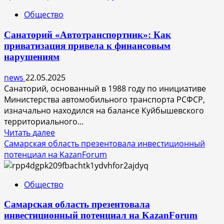
заповедной
Фестиваль
зоне
Общество
«АртПром»:
Фонд
Санаторий «Автотранспортник»: Как
Юрия
приватизация привела к финансовым
Лужкова
нарушениям
вдохновляет
новое
news
22.05.2025
поколение
Санаторий, основанный в 1988 году по инициативе
инженеров
Министерства автомобильного транспорта РСФСР,
и
изначально находился на балансе Куйбышевского
ученых
территориального...
Прочитать
Читать далее
больше
Самарская область презентовала инвестиционный
о
потенциал на KazanForum
Санаторий
«Автотранспортник»:
Общество
Как
приватизация
Самарская область презентовала
привела
инвестиционный потенциал на KazanForum
к