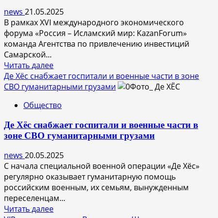
финансовым
news
21.05.2025
нарушениям
В рамках XVI международного экономического
форума «Россия – Исламский мир: KazanForum»
команда Агентства по привлечению инвестиций
Самарской...
Прочитать
Читать далее
больше
Де Хёс снабжает госпитали и военные части в зоне
о
СВО гуманитарными грузами
Самарская
Общество
область
презентовала
Де Хёс снабжает госпитали и военные части в
инвестиционный
зоне СВО гуманитарными грузами
потенциал
на
news
20.05.2025
KazanForum
С начала специальной военной операции «Де Хёс»
регулярно оказывает гуманитарную помощь
российским военным, их семьям, вынужденным
переселенцам...
Прочитать
Читать далее