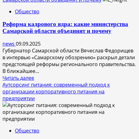
Как
Общество
проходит
установка
Реформа кадрового ядра: какие министерства
счетчиков
Самарской области объединят и почему
воды
в
news
09.09.2025
квартире:
Губернатор Самарской области Вячеслав Федорищев
пошаговая
в интервью «Самарскому обозрению» раскрыл детали
инструкция
предстоящей реформы регионального правительства.
для
В ближайшее...
собственников
Прочитать
Читать далее
больше
Аутсорсинг питания: современный подход к
о
организации корпоративного питания на
Реформа
предприятии
кадрового
ядра:
какие
министерства
Общество
Самарской
области