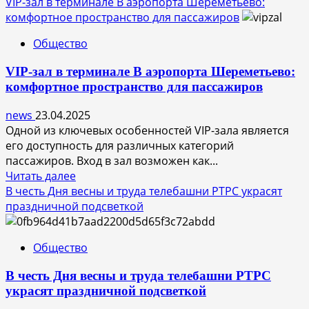
больше
VIP-зал в терминале B аэропорта Шереметьево:
о
комфортное пространство для пассажиров
Де
Общество
Хёс
снабжает
VIP-зал в терминале B аэропорта Шереметьево:
госпитали
комфортное пространство для пассажиров
и
военные
news
23.04.2025
части
Одной из ключевых особенностей VIP-зала является
в
его доступность для различных категорий
зоне
пассажиров. Вход в зал возможен как...
СВО
Прочитать
Читать далее
гуманитарными
больше
В честь Дня весны и труда телебашни РТРС украсят
грузами
о
праздничной подсветкой
VIP-
зал
Общество
в
терминале
В честь Дня весны и труда телебашни РТРС
B
украсят праздничной подсветкой
аэропорта