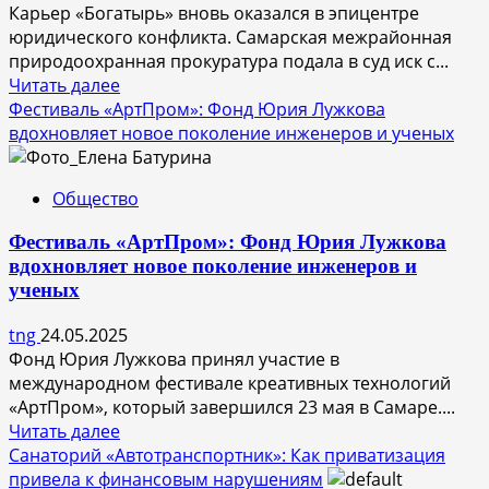
на
Карьер «Богатырь» вновь оказался в эпицентре
предприятии
юридического конфликта. Самарская межрайонная
природоохранная прокуратура подала в суд иск с...
Прочитать
Читать далее
больше
Фестиваль «АртПром»: Фонд Юрия Лужкова
о
вдохновляет новое поколение инженеров и ученых
Карьер
«Богатырь»
Общество
снова
в
Фестиваль «АртПром»: Фонд Юрия Лужкова
центре
вдохновляет новое поколение инженеров и
скандала:
ученых
прокуратура
требует
tng
24.05.2025
закрыть
Фонд Юрия Лужкова принял участие в
добычу
международном фестивале креативных технологий
из-
«АртПром», который завершился 23 мая в Самаре....
за
Прочитать
Читать далее
нарушений
больше
Санаторий «Автотранспортник»: Как приватизация
в
о
привела к финансовым нарушениям