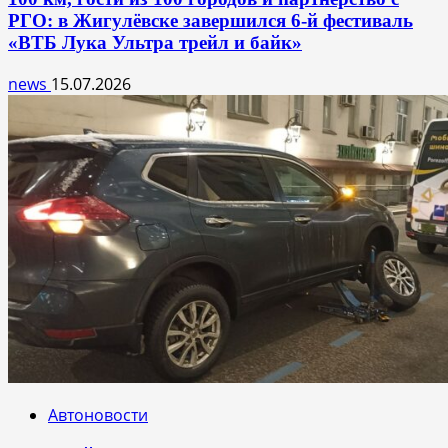
РГО: в Жигулёвске завершился 6-й фестиваль
«ВТБ Лука Ультра трейл и байк»
news
15.07.2026
Автоновости