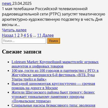
Шереметьево:
news
23.04.2025
комфортное
1 мая телебашни Российской телевизионной
пространство
радиовещательной сети (РТРС) запустят тематическую
для
архитектурно-художественную подсветку в честь Дня
пассажиров
весны и...
Прочитать
Читать далее
Пагинация
больше
Назад
1
2
3
4
5
6
…
11
Далее
Найти:
о
записей
В
честь
Свежие записи
Дня
весны
Lolzteam Market: Крупнейший маркетплейс игровых
аккаунтов и цифровых товаров
и
100 км, гости из 100 городов и партнерство с РГО: в
труда
Жигулёвске завершился 6-й фестиваль «ВТБ Лука
телебашни
Ультра трейл и байк»
РТРС
Выездной шиномонтаж круглосуточно — срочная
украсят
помощь на дороге в Москве
Жители Шигонского района бьют тревогу: бизнес
праздничной
угрожает уникальному памятнику природы
подсветкой
«Подвальские террасы»
Спиральные насосы безмасляного типа: эволюция