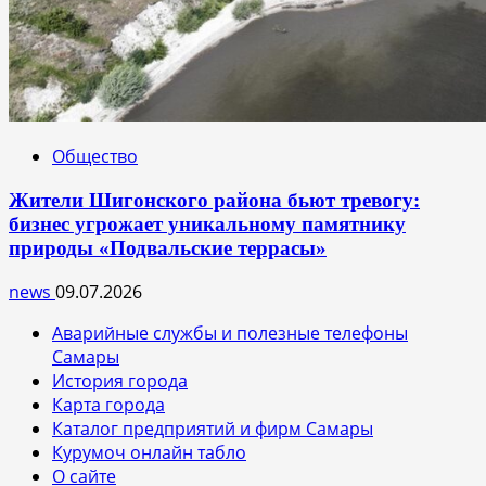
Общество
Жители Шигонского района бьют тревогу:
бизнес угрожает уникальному памятнику
природы «Подвальские террасы»
news
09.07.2026
Аварийные службы и полезные телефоны
Самары
История города
Карта города
Каталог предприятий и фирм Самары
Курумоч онлайн табло
О сайте