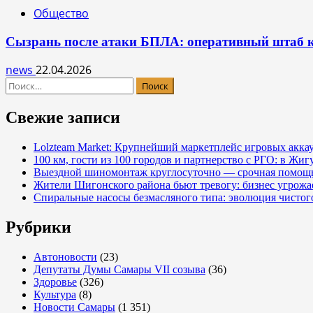
Общество
Сызрань после атаки БПЛА: оперативный штаб к
news
22.04.2026
Найти:
Свежие записи
Lolzteam Market: Крупнейший маркетплейс игровых акка
100 км, гости из 100 городов и партнерство с РГО: в Жи
Выездной шиномонтаж круглосуточно — срочная помощь
Жители Шигонского района бьют тревогу: бизнес угрож
Спиральные насосы безмасляного типа: эволюция чистог
Рубрики
Автоновости
(23)
Депутаты Думы Самары VII созыва
(36)
Здоровье
(326)
Культура
(8)
Новости Самары
(1 351)