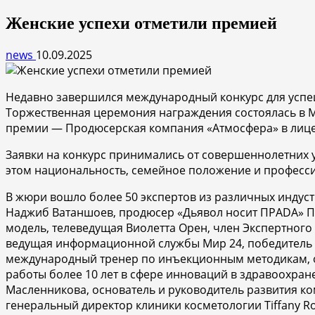
Женские успехи отметили премией
news
10.09.2025
Недавно завершился международный конкурс для успешн
Торжественная церемония награждения состоялась в Мо
премии — Продюсерская компания «Атмосфера» в лице
Заявки на конкурс принимались от совершеннолетних у
этом национальность, семейное положение и професс
В жюри вошло более 50 экспертов из различных индус
Наджиб Ватаншоев,
продюсер «Дьявол носит ПРАDA» П
модель, телеведущая Виолетта Орен,
член Экспертного
ведущая информационной службы Мир 24, победитель Т
международный тренер по инъекционным методикам, ос
работы более 10 лет в сфере инноваций в здравоохра
Масленникова,
основатель и руководитель развития ко
генеральный директор клиники косметологии Tiffany R