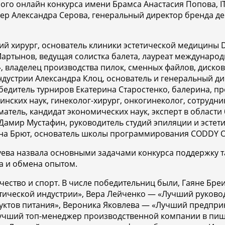
ого онлайн конкурса имени Брамса Анастасия Попова, 
ер Александра Серова, генеральный директор бренда де
ий хирург, основатель клиники эстетической медицины D
ртынов, ведущая солистка балета, лауреат международны
, владелец производства пилок, сменных файлов, диск
дустрии Александра Клоц, основатель и генеральный ди
едитель турниров Екатерина Старостенко, балерина, пр
нских наук, гинеколог-хирург, онкогинеколог, сотрудни
ель, кандидат экономических наук, эксперт в области 
амир Мустафин, руководитель студий эпиляции и эстети
аяна Брют, основатель школы программирования CODDY 
утуева назвала основными задачами конкурса поддержку 
а и обмена опытом.
рчество и спорт. В числе победительниц были, Гаяне Бр
ической индустрии», Вера Лейченко — «Лучший руковод
ктов питания», Вероника Яковлева — «Лучший предприн
«Лучший топ-менеджер производственной компании в п