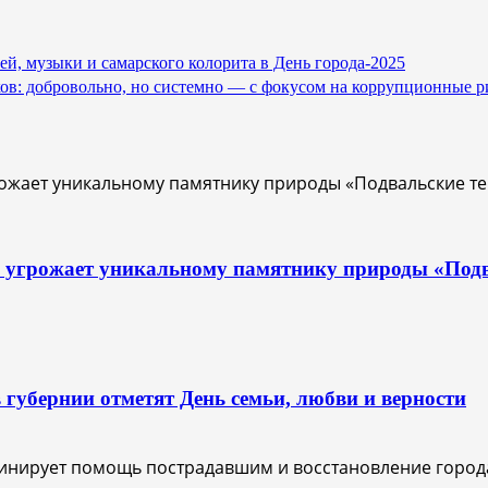
ей, музыки и самарского колорита в День города-2025
ков: добровольно, но системно — с фокусом на коррупционные р
с угрожает уникальному памятнику природы «Под
 губернии отметят День семьи, любви и верности