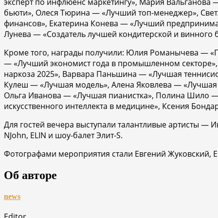
эксперт по инфлюенс маркетингу», Мария Вальганова
бьюти», Олеся Тюрина — «Лучший топ-менеджер», Све
финансов», Екатерина Конева — «Лучший предпринима
Лунева — «Создатель лучшей кондитерской и винного 
Кроме того, награды получили:
Юлия Романычева — «Пе
— «Лучший экономист года в промышленном секторе»,
наркоза 2025», Варвара Паньшина — «Лучшая теннисис
Кулеш — «Лучшая модель», Алена Яковлева — «Лучшая 
Ольга Иванова — «Лучшая пианистка», Полина Шило 
искусственного интеллекта в медицине», Ксения Бонд
Для гостей вечера выступали талантливые артисты — Ива
NJohn, ELIN и шоу-балет Элит-S.
Фотографами мероприятия
стали
Евгений Жуковский, Е
Об авторе
news
Editor