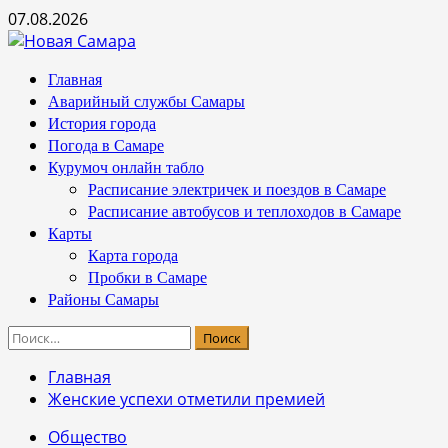
Перейти
07.08.2026
к
содержимому
Основное
Главная
меню
Аварийный службы Самары
История города
Погода в Самаре
Курумоч онлайн табло
Расписание электричек и поездов в Самаре
Расписание автобусов и теплоходов в Самаре
Карты
Карта города
Пробки в Самаре
Районы Самары
Найти:
Главная
Женские успехи отметили премией
Общество