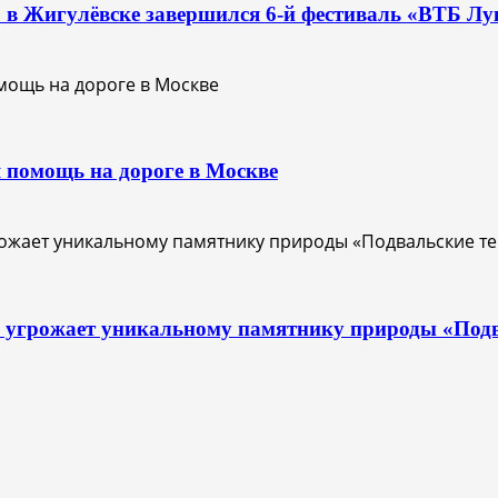
О: в Жигулёвске завершился 6-й фестиваль «ВТБ Лу
 помощь на дороге в Москве
с угрожает уникальному памятнику природы «Под