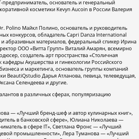
IT-предприниматель, основатель и генеральный
коративной косметики Kevyn Aucoin в России Валерия
r. Polino Майкл Полино, основатель и руководитель
х конкурсов, обладатель Capri Danza International
ов и абразивных материалов, федеральный спикер Ирина
ректор ООО «Витта Групп» Виталий Амарян, всемирно
одюсер, создатель арт пространства «Столичная
к кафедры Акушерства и гинекологии Российского
бизнеса и маркетинга, основатель группы компаний
ки BeautiQstudio Дарья Атланова, певица, телеведущая,
Оксана Селендеева
и другие.
талантов в различных сферах, популяризацию
еиова — «Лучший бренд-шеф и автор кулинарных книг»,
итель в банковской сфере», Юлиана Николаева —
иматель в сфере IT», Светлана Фронс — «Лучший
ищевой промышленности», Лера Туманова — «Лучший