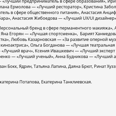
 — «Лучший предприниматель в сфере образования», Ир
тлана Ермолова — «Лучший ресторатор», Кристина Забо
тель в сфере общественного питания», Анастасия Анц
бара», Анастасия Жибоедова — «Лучший UX/UI дизайнер»
рсональный бренд в сфере перманентного макияжа», 
 Яна Егорян — «Лучшая спортсменка», Барият Ханмедов
тка», Любовь Казарновская — «За развитие оперной му
киноактриса», Ольга Богданова — «Лучшая театральная 
— «Лучший врач», Ксения Ивашкевич — «Лучший экспер
аренко — «Лучший ученый», Анна Будникова — «Лучший а
н Бокк, Ядрин, Татьяна Лапина, Даяна Брют, Ринат Хузз
катерина Потапова, Екатерина Танклиевская.