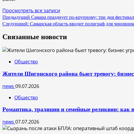
Просмотреть все записи
Навигация
Предыдущий
Самара празднует по-крупному: три дня фестивал
Следующий:
Самарская область вводит полиграф для чиновни
по
записям
Связанные новости
Общество
Жители Шигонского района бьют тревогу: бизне
news
09.07.2026
Общество
Романтика, традиции и семейные реликвии: как в
news
07.07.2026