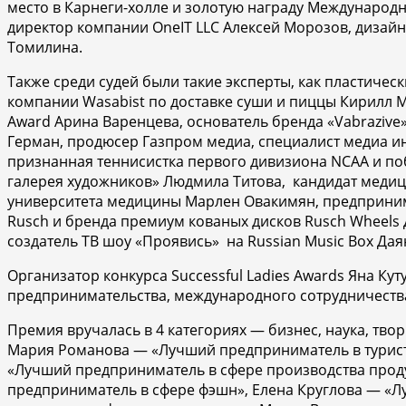
место в Карнеги-холле и золотую награду Международн
директор компании OneIT LLC Алексей Морозов, дизайн
Томилина.
Также среди судей были такие эксперты, как пластическ
компании Wasabist по доставке суши и пиццы Кирилл Ма
Award Арина Варенцева, основатель бренда «Vabrazive»
Герман, продюсер Газпром медиа, специалист медиа ин
признанная теннисистка первого дивизиона NCAA и поб
галерея художников» Людмила Титова, кандидат медици
университета медицины Марлен Овакимян, предпринимат
Rusch и бренда премиум кованых дисков Rusch Wheels Д
создатель ТВ шоу «Проявись» на Russian Music Box Д
Организатор конкурса Successful Ladies Awards Яна К
предпринимательства, международного сотрудничеств
Премия вручалась в 4 категориях — бизнес, наука, тво
Мария Романова — «Лучший предприниматель в турист
«Лучший предприниматель в сфере производства проду
предприниматель в сфере фэшн», Елена Круглова — 