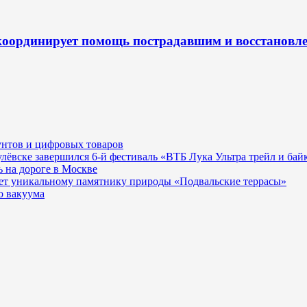
оординирует помощь пострадавшим и восстановле
унтов и цифровых товаров
гулёвске завершился 6-й фестиваль «ВТБ Лука Ультра трейл и бай
 на дороге в Москве
ает уникальному памятнику природы «Подвальские террасы»
о вакуума