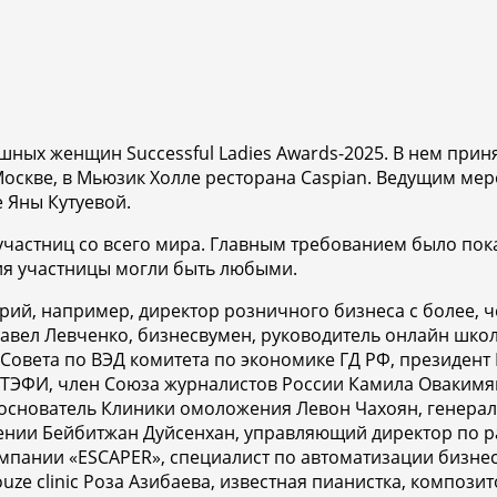
ых женщин Successful Ladies Awards-2025. В нем принял
скве, в Мьюзик Холле ресторана Caspian. Ведущим мероп
 Яны Кутуевой.
частниц со всего мира. Главным требованием было пока
ия участницы могли быть любыми.
трий, например,
директор розничного бизнеса с более, ч
авел Левченко,
бизнесвумен, руководитель онлайн школы
 Совета по ВЭД комитета по экономике ГД РФ, президен
ЭФИ, член Союза журналистов России Камила Овакимян, к
нователь Клиники омоложения Левон Чахоян, генеральн
нении Бейбитжан Дуйсенхан, управляющий директор по
мпании «ESCAPER», специалист по автоматизации бизнес
ouze clinic Роза Азибаева, известная пианистка, композ