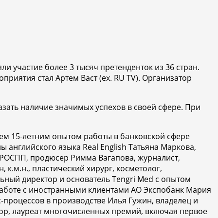
и участие более 3 тысяч претенденток из 36 стран.
риятия стал Aртем Васт (ex. RU TV). Организатор
зать наличие значимых успехов в своей сфере. При
ем 15-летним опытом работы в банковской сфере
 английского языка Real English Татьяна Маркова,
т РОСПП, продюсер
Римма Вагапова,
журналист,
.м.н., пластический хирург, косметолог,
ый директор и основатель Tengri Med с опытом
 работе с иностранными клиентами АО Экспобанк Мария
-процессов в производстве Илья Гужин, владелец и
итор, лауреат многочисленных премий, включая первое