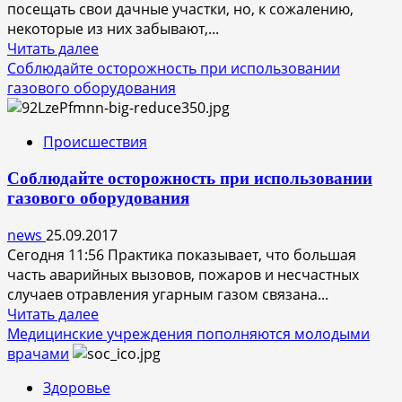
посещать свои дачные участки, но, к сожалению,
некоторые из них забывают,...
Прочитать
Читать далее
больше
Соблюдайте осторожность при использовании
о
газового оборудования
Основные
требования
Происшествия
пожарной
безопасности
Соблюдайте осторожность при использовании
на
газового оборудования
даче
в
news
25.09.2017
осенний
Сегодня 11:56 Практика показывает, что большая
период
часть аварийных вызовов, пожаров и несчастных
случаев отравления угарным газом связана...
Прочитать
Читать далее
больше
Медицинские учреждения пополняются молодыми
о
врачами
Соблюдайте
Здоровье
осторожность