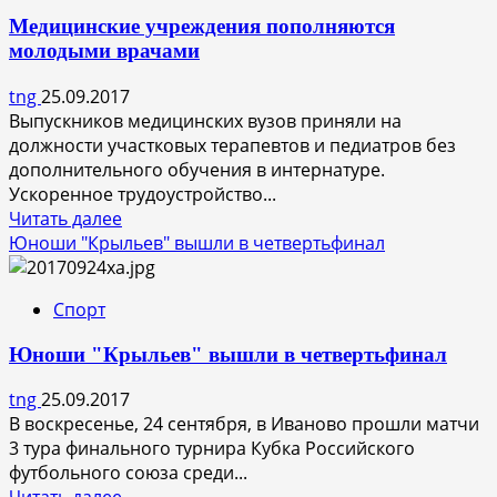
при
Медицинские учреждения пополняются
использовании
молодыми врачами
газового
оборудования
tng
25.09.2017
Выпускников медицинских вузов приняли на
должности участковых терапевтов и педиатров без
дополнительного обучения в интернатуре.
Ускоренное трудоустройство...
Прочитать
Читать далее
больше
Юноши "Крыльев" вышли в четвертьфинал
о
Медицинские
Спорт
учреждения
пополняются
Юноши "Крыльев" вышли в четвертьфинал
молодыми
врачами
tng
25.09.2017
В воскресенье, 24 сентября, в Иваново прошли матчи
3 тура финального турнира Кубка Российского
футбольного союза среди...
Прочитать