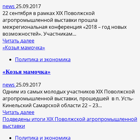
заморозки
news
25.09.2017
22 сентября в рамках XIX Поволжской
агропромышленной выставки прошла
межрегиональная конференция «2018 – год новых
возможностей». Участникам...
Прочитать
Читать далее
больше
«Козья мамочка»
о
Политика и экономика
В
Самаре
«Козья мамочка»
будет
агропарк
news
25.09.2017
Одним из самых молодых участников XIX Поволжской
агропромышленной выставки, прошедшей в п. Усть-
Кинельский Самарской области 22 – 23...
Прочитать
Читать далее
больше
Подведены итоги XIX Поволжской агропромышленной
о
выставки
«Козья
Политика и экономика
мамочка»