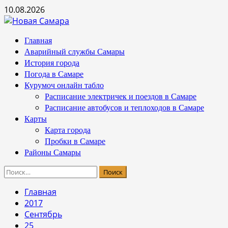
Перейти
10.08.2026
к
содержимому
Основное
Главная
меню
Аварийный службы Самары
История города
Погода в Самаре
Курумоч онлайн табло
Расписание электричек и поездов в Самаре
Расписание автобусов и теплоходов в Самаре
Карты
Карта города
Пробки в Самаре
Районы Самары
Найти:
Главная
2017
Сентябрь
25