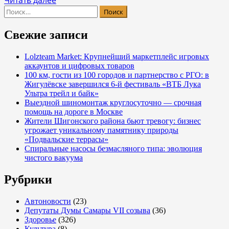
Читать далее
Найти:
больше
о
Юноши
Свежие записи
"Крыльев"
вышли
Lolzteam Market: Крупнейший маркетплейс игровых
аккаунтов и цифровых товаров
в
100 км, гости из 100 городов и партнерство с РГО: в
четвертьфинал
Жигулёвске завершился 6-й фестиваль «ВТБ Лука
Ультра трейл и байк»
Выездной шиномонтаж круглосуточно — срочная
помощь на дороге в Москве
Жители Шигонского района бьют тревогу: бизнес
угрожает уникальному памятнику природы
«Подвальские террасы»
Спиральные насосы безмасляного типа: эволюция
чистого вакуума
Рубрики
Автоновости
(23)
Депутаты Думы Самары VII созыва
(36)
Здоровье
(326)
Культура
(8)