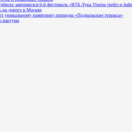
гулёвске завершился 6-й фестиваль «ВТБ Лука Ультра трейл и бай
 на дороге в Москве
ает уникальному памятнику природы «Подвальские террасы»
о вакуума