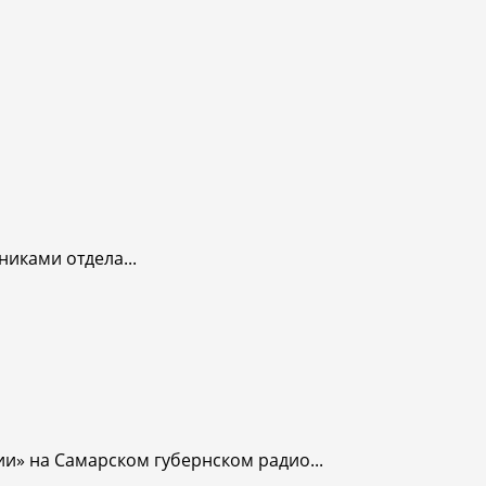
иками отдела...
и» на Самарском губернском радио...