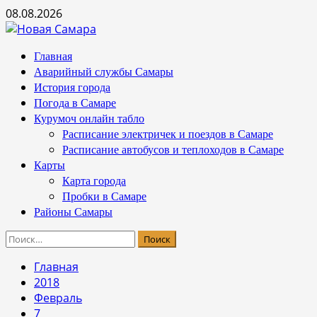
Перейти
08.08.2026
к
содержимому
Основное
Главная
меню
Аварийный службы Самары
История города
Погода в Самаре
Курумоч онлайн табло
Расписание электричек и поездов в Самаре
Расписание автобусов и теплоходов в Самаре
Карты
Карта города
Пробки в Самаре
Районы Самары
Найти:
Главная
2018
Февраль
7