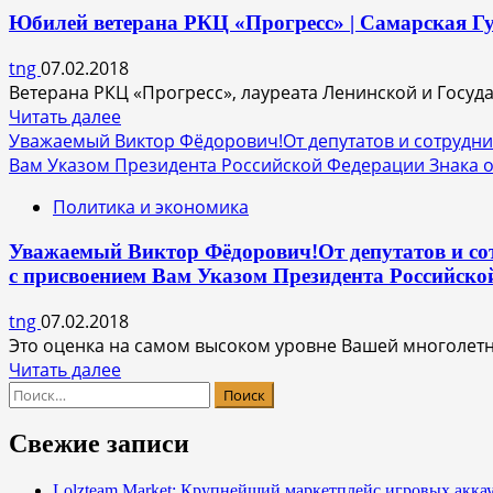
Александр
Юбилей ветерана РКЦ «Прогресс» | Самарская Г
Александрович
tng
07.02.2018
Ветерана РКЦ «Прогресс», лауреата Ленинской и Госу
Прочитать
Читать далее
больше
Уважаемый Виктор Фёдорович!От депутатов и сотрудн
о
Вам Указом Президента Российской Федерации Знака от
Юбилей
Политика и экономика
ветерана
РКЦ
Уважаемый Виктор Фёдорович!От депутатов и со
«Прогресс»
с присвоением Вам Указом Президента Российско
|
Самарская
tng
07.02.2018
Губернская
Это оценка на самом высоком уровне Вашей многолетне
Дума
Прочитать
Читать далее
Найти:
больше
о
Уважаемый
Свежие записи
Виктор
Фёдорович!
Lolzteam Market: Крупнейший маркетплейс игровых акка