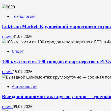
Федерации
Знака
отличия
Технологии
«За
безупречную
Lolzteam Market: Крупнейший маркетплейс игро
службу»
XL
news
31.07.2026
лет!
Спорт
100 км, гости из 100 городов и партнерство с РГ
news
15.07.2026
Автоновости
Выездной шиномонтаж круглосуточно — срочная
news
09.07.2026