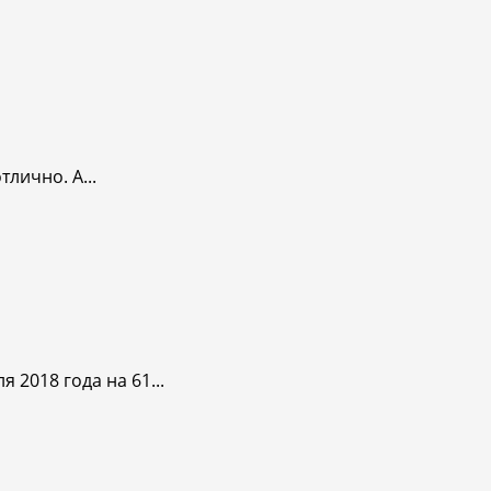
лично. А...
2018 года на 61...