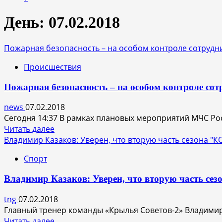
День:
07.02.2018
Пожарная безопасность – на особом контроле сотрудн
Происшествия
Пожарная безопасность – на особом контроле со
news
07.02.2018
Сегодня 14:37 В рамках плановых мероприятий МЧС Рос
Прочитать
Читать далее
больше
Владимир Казаков: Уверен, что вторую часть сезона "К
о
Спорт
Пожарная
безопасность
Владимир Казаков: Уверен, что вторую часть сез
–
на
tng
07.02.2018
особом
Главный тренер команды «Крылья Советов-2» Владимир
контроле
Прочитать
Читать далее