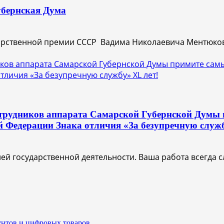
убернская Дума
дарственной премии СССР Вадима Николаевича Ментюков
иков аппарата Самарской Губернской Думы примите сам
личия «За безупречную службу» XL лет!
трудников аппарата Самарской Губернской Думы п
й Федерации Знака отличия «За безупречную служб
й государственной деятельности. Ваша работа всегда сл
унтов и цифровых товаров