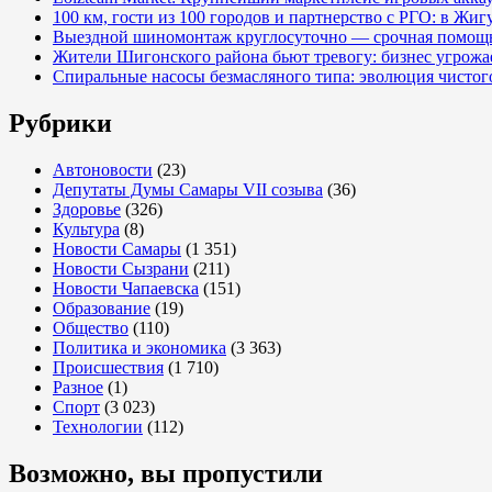
100 км, гости из 100 городов и партнерство с РГО: в Жи
От
Выездной шиномонтаж круглосуточно — срочная помощь
депутатов
Жители Шигонского района бьют тревогу: бизнес угрож
и
Спиральные насосы безмасляного типа: эволюция чистог
сотрудников
аппарата
Рубрики
Самарской
Губернской
Автоновости
(23)
Думы
Депутаты Думы Самары VII созыва
(36)
Здоровье
(326)
примите
Культура
(8)
самые
Новости Самары
(1 351)
тёплые
Новости Сызрани
(211)
и
Новости Чапаевска
(151)
искренние
Образование
(19)
Общество
(110)
поздравления
Политика и экономика
(3 363)
с
Происшествия
(1 710)
присвоением
Разное
(1)
Вам
Спорт
(3 023)
Технологии
(112)
Указом
Президента
Возможно, вы пропустили
Российской