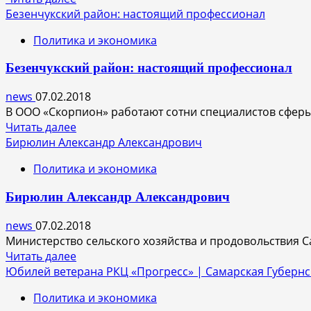
сотрудников
больше
Безенчукский район: настоящий профессионал
госпожнадзора
о
Политика и экономика
Владимир
Казаков:
Безенчукский район: настоящий профессионал
Уверен,
что
news
07.02.2018
вторую
В ООО «Скорпион» работают сотни специалистов сферы р
часть
Прочитать
Читать далее
сезона
больше
Бирюлин Александр Александрович
"КС-2"
о
проведут
Политика и экономика
Безенчукский
лучше
район:
Бирюлин Александр Александрович
настоящий
профессионал
news
07.02.2018
Министерство сельского хозяйства и продовольствия Са
Прочитать
Читать далее
больше
Юбилей ветерана РКЦ «Прогресс» | Самарская Губернс
о
Политика и экономика
Бирюлин