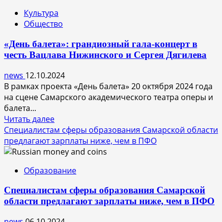
Jira
Культура
едины:
Общество
Яндекс
Трекер
«День балета»: грандиозный гала-концерт в
возглавил
честь Вацлава Нижинского и Сергея Дягилева
рейтинг
российских
news
12.10.2024
сервисов
В рамках проекта «День балета» 20 октября 2024 года
по
на сцене Самарского академического театра оперы и
управлению
балета...
командами
Прочитать
Читать далее
больше
Специалистам сферы образования Самарской области
о
предлагают зарплаты ниже, чем в ПФО
«День
балета»:
Образование
грандиозный
гала-
Специалистам сферы образования Самарской
концерт
области предлагают зарплаты ниже, чем в ПФО
в
честь
news
06.10.2024