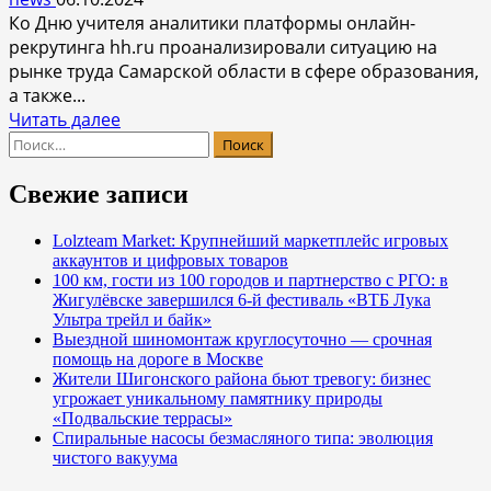
Вацлава
Ко Дню учителя аналитики платформы онлайн-
Нижинского
рекрутинга hh.ru проанализировали ситуацию на
и
рынке труда Самарской области в сфере образования,
Сергея
а также...
Дягилева
Прочитать
Читать далее
Найти:
больше
о
Специалистам
Свежие записи
сферы
образования
Lolzteam Market: Крупнейший маркетплейс игровых
аккаунтов и цифровых товаров
Самарской
100 км, гости из 100 городов и партнерство с РГО: в
области
Жигулёвске завершился 6-й фестиваль «ВТБ Лука
предлагают
Ультра трейл и байк»
зарплаты
Выездной шиномонтаж круглосуточно — срочная
ниже,
помощь на дороге в Москве
Жители Шигонского района бьют тревогу: бизнес
чем
угрожает уникальному памятнику природы
в
«Подвальские террасы»
ПФО
Спиральные насосы безмасляного типа: эволюция
чистого вакуума