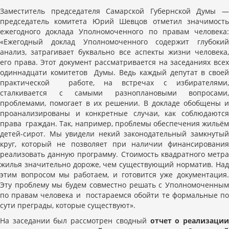
Заместитель председателя Самарской Губернской Думы —
председатель комитета Юрий Шевцов отметил значимость
ежегодного доклада Уполномоченного по правам человека:
«Ежегодный доклад Уполномоченного содержит глубокий
анализ, затрагивает буквально все аспекты жизни человека,
его права. Этот документ рассматривается на заседаниях всех
одиннадцати комитетов Думы. Ведь каждый депутат в своей
практической работе, на встречах с избирателями,
сталкивается с самыми разноплановыми вопросами,
проблемами, помогает в их решении. В докладе обобщены и
проанализированы и конкретные случаи, как соблюдаются
права граждан. Так, например, проблемы обеспечения жильём
детей-сирот. Мы увидели некий законодательный замкнутый
круг, который не позволяет при наличии финансирования
реализовать данную программу. Стоимость квадратного метра
жилья значительно дороже, чем существующий норматив. Над
этим вопросом мы работаем, и готовится уже документация.
Эту проблему мы будем совместно решать с Уполномоченным
по правам человека и постараемся обойти те формальные по
сути преграды, которые существуют».
На заседании был рассмотрен сводный
отчет о реализаци