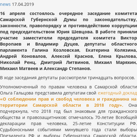
news
17.04.2019
16 апреля состоялось очередное заседание комитета
Самарской Губернской Думы по законодательству,
законности, правопорядку и противодействию коррупции
под председательством Юрия Шевцова. В работе приняли
участие заместители председателя комитета Виктор
Воропаев и Владимир Дуцев, депутаты областного
парламента Галина Козловская, Екатерина Колязина,
Андрей Коновалов, Алексей Краснов, Елена Крылова,
Николай Ренц, Дмитрий Литвинов, Михаил Маряхин,
Михаил Матвеев и Александр Степанов.
В ходе заседания депутаты рассмотрели тринадцать вопросов.
Уполномоченный по правам человека в Самарской области
Ольга Гальцова представила депутатам свой
ежегодный докла
«О соблюдении прав и свобод человека и гражданина на
территории Самарской области в 2018 году».
Она
подчеркнула, что 2018 год был знаковым для гражданского
общества и правозащитников: отмечалось 70-летие Всеобщей
декларации прав человека, 25-летие Конституции РФ.
Судьбоносными событиями минувшего года стали выборы
Президента РФ и выборы Губернатора Самарской области,