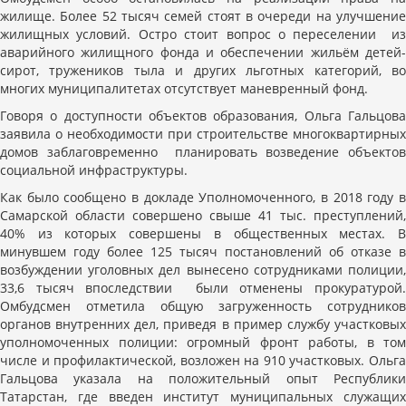
жилище. Более 52 тысяч семей стоят в очереди на улучшение
жилищных условий. Остро стоит вопрос о переселении из
аварийного жилищного фонда и обеспечении жильём детей-
сирот, тружеников тыла и других льготных категорий, во
многих муниципалитетах отсутствует маневренный фонд.
Говоря о доступности объектов образования, Ольга Гальцова
заявила о необходимости при строительстве многоквартирных
домов заблаговременно планировать возведение объектов
социальной инфраструктуры.
Как было сообщено в докладе Уполномоченного, в 2018 году в
Самарской области совершено свыше 41 тыс. преступлений,
40% из которых совершены в общественных местах. В
минувшем году более 125 тысяч постановлений об отказе в
возбуждении уголовных дел вынесено сотрудниками полиции,
33,6 тысяч впоследствии были отменены прокуратурой.
Омбудсмен отметила общую загруженность сотрудников
органов внутренних дел, приведя в пример службу участковых
уполномоченных полиции: огромный фронт работы, в том
числе и профилактической, возложен на 910 участковых. Ольга
Гальцова указала на положительный опыт Республики
Татарстан, где введен институт муниципальных служащих