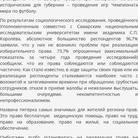
историческим для губернии – проведение игр Чемпионата
мира по футболу.
По результатам социологического исследования, проведённого
Уполномоченным совместно с Самарским национальным
исследовательским университетом имени академика С.П.
Королёва, абсолютное большинство респондентов 96,7%
заявили, что у них не возникло проблем при реализации
избирательного права. 73,7% опрошенных (максимальный
показатель за четыре года проведения исследований)
сообщили, что их права соблюдаются или соблюдаются
частично. Как стало известно, в ходе защиты своих прав или их
реализации респонденты сталкиваются наиболее часто с
волокитой и затягиванием времени при обращении, грубостью
сотрудников, отказе в приёме жалобы и нежелании выслушать,
большими очередями, некомпетентностью и
непрофессионализмом.
Названа пятёрка самых значимых для жителей региона прав.
Это право бесплатную медицинскую помощь, право на труд,
право на образование, право на жильё, на социальное
обеспечение.
Омбудсмен особо остановилась на реализации права на