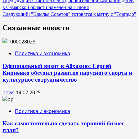
Навигация
Предыдущий
Старт летней оздоровительной кампании детей
в Самарской области намечен на 1 июня
по
Следующий:
"Крылья Советов" готовятся к матчу с "Торпедо"
записям
Связанные новости
Политика и экономика
Официальный визит в Абхазию: Сергей
Кириенко обсудил развитие парусного спорта и
культурное сотрудничество
news
14.07.2025
Политика и экономика
Как самостоятельно сделать хороший бизнес-
план?