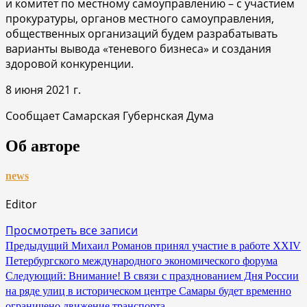
и комитет по местному самоуправлению – с участием
прокуратуры, органов местного самоуправления,
общественных организаций будем разрабатывать
варианты вывода «теневого бизнеса» и создания
здоровой конкуренции.
8 июня 2021 г.
Сообщает Самарская Губернская Дума
Об авторе
news
Editor
Просмотреть все записи
Навигация
Предыдущий
Михаил Романов принял участие в работе XXIV
Петербургского международного экономического форума
по
Следующий:
Внимание! В связи с празднованием Дня России
записям
на ряде улиц в историческом центре Самары будет временно
ограничено движение транспорта