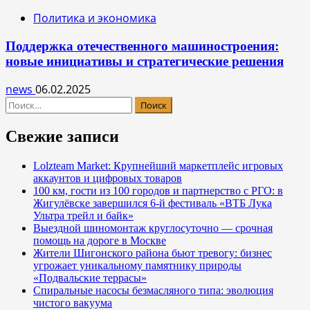
Политика и экономика
Поддержка отечественного машиностроения:
новые инициативы и стратегические решения
news
06.02.2025
Найти:
Свежие записи
Lolzteam Market: Крупнейший маркетплейс игровых
аккаунтов и цифровых товаров
100 км, гости из 100 городов и партнерство с РГО: в
Жигулёвске завершился 6-й фестиваль «ВТБ Лука
Ультра трейл и байк»
Выездной шиномонтаж круглосуточно — срочная
помощь на дороге в Москве
Жители Шигонского района бьют тревогу: бизнес
угрожает уникальному памятнику природы
«Подвальские террасы»
Спиральные насосы безмасляного типа: эволюция
чистого вакуума