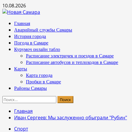
Перейти
10.08.2026
к
содержимому
Основное
Главная
меню
Аварийный службы Самары
История города
Погода в Самаре
Курумоч онлайн табло
Расписание электричек и поездов в Самаре
Расписание автобусов и теплоходов в Самаре
Карты
Карта города
Пробки в Самаре
Районы Самары
Найти:
Главная
Иван Сергеев: Мы заслуженно обыграли "Рубин"
Спорт