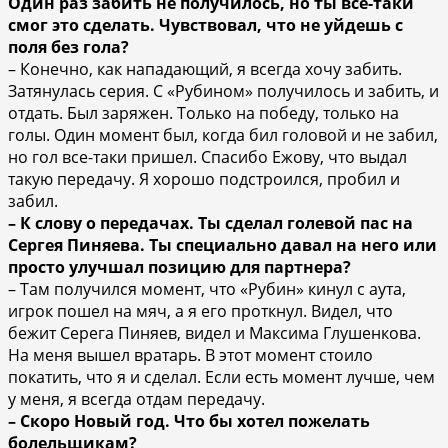
Один раз забить не получилось, но ты все-таки
смог это сделать. Чувствовал, что не уйдешь с
поля без гола?
– Конечно, как нападающий, я всегда хочу забить.
Затянулась серия. С «Рубином» получилось и забить, и
отдать. Был заряжен. Только на победу, только на
голы. Один момент был, когда бил головой и не забил,
но гол все-таки пришел. Спасибо Ежову, что выдал
такую передачу. Я хорошо подстроился, пробил и
забил.
– К слову о передачах. Ты сделал голевой пас на
Сергея Пиняева. Ты специально давал на него или
просто улучшал позицию для партнера?
– Там получился момент, что «Рубин» кинул с аута,
игрок пошел на мяч, а я его проткнул. Видел, что
бежит Серега Пиняев, видел и Максима Глушенкова.
На меня вышел вратарь. В этот момент стоило
покатить, что я и сделал. Если есть момент лучше, чем
у меня, я всегда отдам передачу.
– Скоро Новый год. Что бы хотел пожелать
болельщикам?