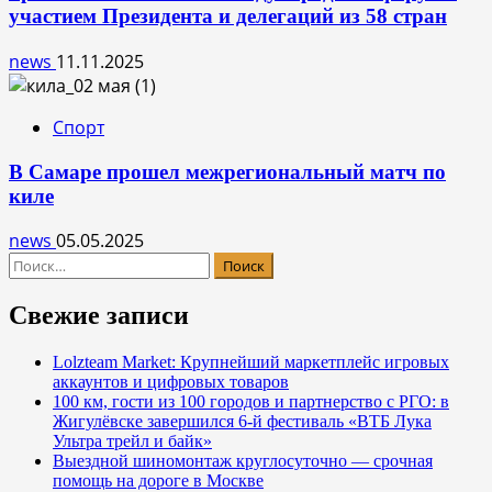
участием Президента и делегаций из 58 стран
news
11.11.2025
Спорт
В Самаре прошел межрегиональный матч по
киле
news
05.05.2025
Найти:
Свежие записи
Lolzteam Market: Крупнейший маркетплейс игровых
аккаунтов и цифровых товаров
100 км, гости из 100 городов и партнерство с РГО: в
Жигулёвске завершился 6-й фестиваль «ВТБ Лука
Ультра трейл и байк»
Выездной шиномонтаж круглосуточно — срочная
помощь на дороге в Москве