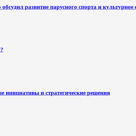
обсудил развитие парусного спорта и культурное 
н?
ые инициативы и стратегические решения