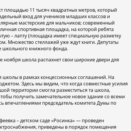
кт площадью 11 тысяч квадратных метров, который
здельный вход для учеников младших классов и
толярные мастерские для мальчиков; современный
личная спортивная площадка, на которой ребята
бытую – лапту (площадка имеет специальную разметку
ом. Множество стеллажей уже ждут книги. Депутаты
е школьного книжного фонда.
ле ноября школа распахнет свои широкие двери для
я школы в рамках концессионных соглашений. На
джетом. Здесь мы видим, что когда совместные усилия
ьшой территории смогла разместиться та школа,
чтобы получить замечательное новое здание со всеми
ась впечатлениями председатель комитета Думы по
феевка – детском саде «Росинка» — проведен
лектроснабжения, приведены в порядок помещения