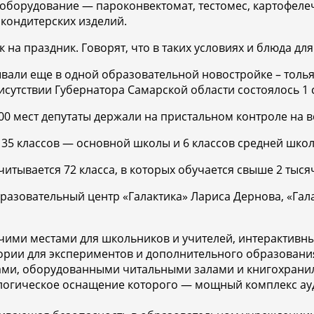
оборудование — пароконвектомат, тестомес, картофелеч
 кондитерских изделий.
к на праздник. Говорят, что в таких условиях и блюда д
али еще в одной образовательной новостройке – толья
сутствии Губернатора Самарской области состоялось 1 с
0 мест депутаты держали на пристальном контроле на вс
 35 классов — основной школы и 6 классов средней школ
итывается 72 класса, в которых обучается свыше 2 тысяч
бразовательный центр «Галактика» Лариса Дернова, «Гал
чими местами для школьников и учителей, интерактивн
рии для экспериментов и дополнительного образовани
ми, оборудованными читальными залами и книгохрани
нологическое оснащение которого — мощный комплекс а