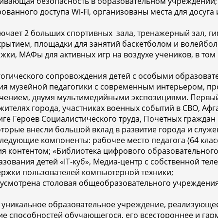
чивающая безопасность в образовательном учреждении;
ванного доступа Wi-Fi, организованы места для досуга 
ючает 2 больших спортивных зала, тренажерный зал, ги
ытием, площадки для занятий баскетболом и волейболо
ожки, МАФы для активных игр на воздухе учеников, в т
агогического сопровождения детей с особыми образова
ия музейной педагогики с современным интерьером, п
ением, двумя мультимедийными экспозициями. Первый 
ителях города, участниках военных событий в СВО, Афг
ге Героев Социалистического труда, Почетных граждан 
которые внесли большой вклад в развитие города и служ
следующие компоненты: рабочее место педагога (64 кл
ния контентом; «Библиотека цифрового образовательног
ования детей «IT-куб», Медиа-центр с собственной теле
держки пользователей компьютерной техники;
дусмотрена столовая общеобразовательного учреждения
— уникальное образовательное учреждение, реализующе
е способностей обучающегося, его всестороннее и га