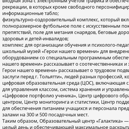
входная зона с электронным учетом трафика и обеспе
рекреации, в которых кроме свободного персонифициро
информационные табло;
физкультурно-оздоровительный комплекс, который вкл
полноразмерное футбольное поле с искусственным покр
препятствий, поле для метания снарядов, беговые дор
здоровья и детей-инвалидов;
комплекс для организации обучения и психолого-пед
школьный музей «Герои нашего времени» для внедрен
оборудованием со специальным программным обеспеч
нашего времени» рассказывает о соотечественниках и ж
Герои нашего времени» рассказывает о трудовом подви
заслуги перед г. Тольятти», людей разных профессий, 
цифровая образовательная среда (ЦОС), включающая 
для управления классом, система хранения и управле
«Цифровое портфолио ученика», Центр цифрового образ
центром, Центр мониторинга и статистики, Центр под
для обеспечения питанием учащихся и персонала пре
залами на 300 и 500 посадочных мест.
Таким образом, Образовательный центр «Галактика» 
целый день и обеспечивающей максимальное раскрыти