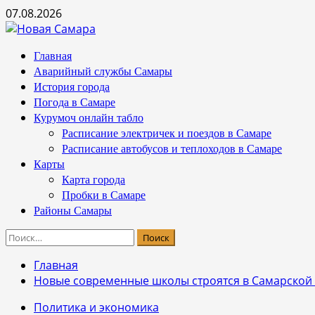
Перейти
07.08.2026
к
содержимому
Основное
Главная
меню
Аварийный службы Самары
История города
Погода в Самаре
Курумоч онлайн табло
Расписание электричек и поездов в Самаре
Расписание автобусов и теплоходов в Самаре
Карты
Карта города
Пробки в Самаре
Районы Самары
Найти:
Главная
Новые современные школы строятся в Самарской об
Политика и экономика