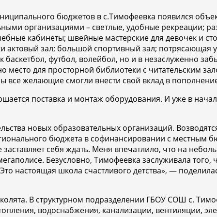
муниципального бюджетов в с.Тимофеевка появился объе
ьными организациями – светлые, удобные рекреации; ра
чебные кабинеты; швейные мастерские для девочек и с
и актовый зал; большой спортивный зал; потрясающая у
ак баскетбол, футбол, волейбол, но и в незаслуженно за
но место для просторной библиотеки с читательским зал
ы все желающие смогли внести свой вклад в пополнени
ершается поставка и монтаж оборудования. И уже в нача
ельства новых образовательных организаций. Возводятс
гионального бюджета в софинансировании с местным бю
 заставляет себя ждать. Меня впечатлило, что на небол
егаполисе. Безусловно, Тимофеевка заслуживала того, 
 Это настоящая школа счастливого детства», — поделил
колята. В структурном подразделении ГБОУ СОШ с. Тимо
топления, водоснабжения, канализации, вентиляции, э