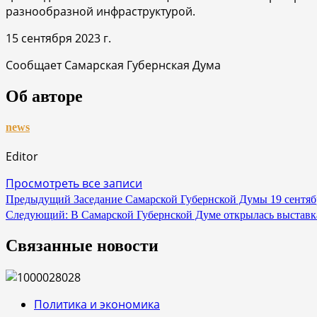
разнообразной инфраструктурой.
15 сентября 2023 г.
Сообщает Самарская Губернская Дума
Об авторе
news
Editor
Просмотреть все записи
Навигация
Предыдущий
Заседание Самарской Губернской Думы 19 сентяб
Следующий:
В Самарской Губернской Думе открылась выстав
по
записям
Связанные новости
Политика и экономика