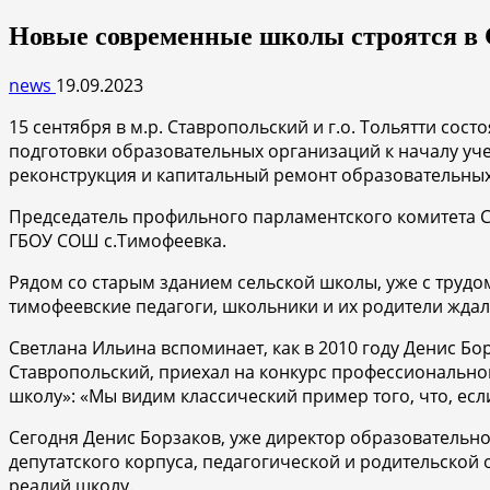
Новые современные школы строятся в Са
news
19.09.2023
15 сентября в м.р. Ставропольский и г.о. Тольятти с
подготовки образовательных организаций к началу уч
реконструкция и капитальный ремонт образовательных 
Председатель профильного парламентского комитета С
ГБОУ СОШ с.Тимофеевка.
Рядом со старым зданием сельской школы, уже с трудо
тимофеевские педагоги, школьники и их родители ждал
Светлана Ильина вспоминает, как в 2010 году Денис Бо
Ставропольский, приехал на конкурс профессиональног
школу»: «Мы видим классический пример того, что, ес
Сегодня Денис Борзаков, уже директор образовательно
депутатского корпуса, педагогической и родительско
реалий школу.