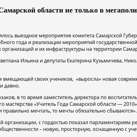
марской области не только в мегаполис
остоялось выездное мероприятие комитета Самарской Губ
ебного года и реализации мероприятий государственно
организаций и их инфраструктуры на территории Самарс
ветлана Ильина и депутаты Екатерина Кузьмичева, Нико
м вмещающей своих учеников, «выросла» новая современ
и давно.
рзаков, в то время заместитель директора по воспитате
о мастерства «Учитель Года Самарской области — 2010»
ли правильно мечтать, то мечты обязательно сбываются»
й организации, с гордостью показал парламентариям ре
й общественности – новую, просторную, оснащенную с у