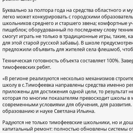
Буквально за полтора года на средства областного и 
легко может конкурировать с городскими образовател
школьников среднего и старшего звена; комфортные у
пищеблок; оборудованный по последнему слову техник
смогут играть не только в традиционные игры, такие, к
для этой старой русской забавы). В школе предусмотре
предложили объявить для жителей села флешмоб, чтоб
Техническая готовность объекта составляет 100%. Зав
тимофеевских ребят.
«В регионе реализуются несколько механизмов строит
школу в с.Тимофеевка направлены средства именно ре
приложены для достижения одной цели, то результат не
которая по многим показателям превосходит школы в м
современными условиями для обучения, для развития.
образованию и науке Светлана Ильина.
Радуются не только тимофеевские школьники, но и дош
капитальный ремонт: полностью обновлены системы о