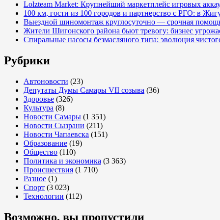
Lolzteam Market: Крупнейший маркетплейс игровых акка
100 км, гости из 100 городов и партнерство с РГО: в Жи
Выездной шиномонтаж круглосуточно — срочная помощь
Жители Шигонского района бьют тревогу: бизнес угрож
Спиральные насосы безмасляного типа: эволюция чистог
Рубрики
Автоновости
(23)
Депутаты Думы Самары VII созыва
(36)
Здоровье
(326)
Культура
(8)
Новости Самары
(1 351)
Новости Сызрани
(211)
Новости Чапаевска
(151)
Образование
(19)
Общество
(110)
Политика и экономика
(3 363)
Происшествия
(1 710)
Разное
(1)
Спорт
(3 023)
Технологии
(112)
Возможно, вы пропустили