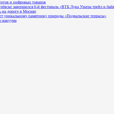
унтов и цифровых товаров
гулёвске завершился 6-й фестиваль «ВТБ Лука Ультра трейл и бай
 на дороге в Москве
ает уникальному памятнику природы «Подвальские террасы»
о вакуума