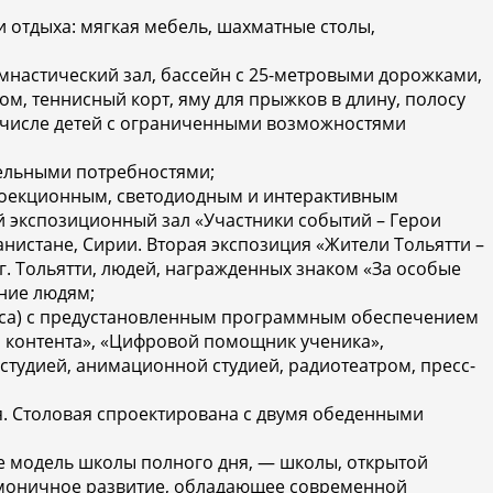
и отдыха: мягкая мебель, шахматные столы,
мнастический зал, бассейн с 25-метровыми дорожками,
м, теннисный корт, яму для прыжков в длину, полосу
ом числе детей с ограниченными возможностями
тельными потребностями;
роекционным, светодиодным и интерактивным
экспозиционный зал «Участники событий – Герои
анистане, Сирии. Вторая экспозиция «Жители Тольятти –
г. Тольятти, людей, награжденных знаком «За особые
ение людям;
асса) с предустановленным программным обеспечением
о контента», «Цифровой помощник ученика»,
студией, анимационной студией, радиотеатром, пресс-
. Столовая спроектирована с двумя обеденными
е модель школы полного дня, — школы, открытой
рмоничное развитие, обладающее современной