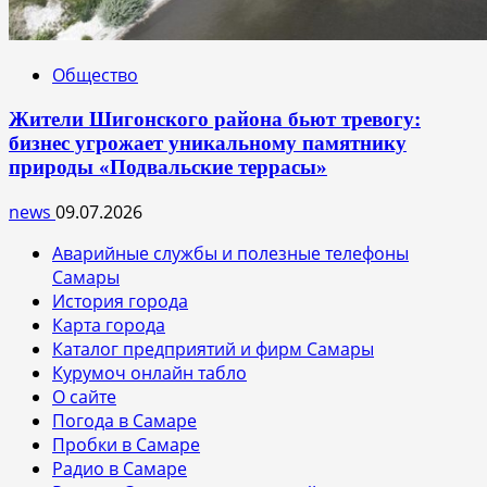
Общество
Жители Шигонского района бьют тревогу:
бизнес угрожает уникальному памятнику
природы «Подвальские террасы»
news
09.07.2026
Аварийные службы и полезные телефоны
Самары
История города
Карта города
Каталог предприятий и фирм Самары
Курумоч онлайн табло
О сайте
Погода в Самаре
Пробки в Самаре
Радио в Самаре