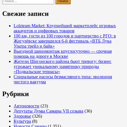
Найти:
Свежие записи
Lolzteam Market: Крупнейший маркетплейс игровых
аккаунтов и цифровых товаров
100 км, гости из 100 городов и партнерство с РГО: в
Жигулёвске завершился 6-й фестиваль «ВТБ Лука
Ультра трейл и байк»
Выездной шиномонтаж круглосуточно — срочная
помощь на дороге в Москве
Жители Шигонского района бьют тревогу: бизнес
угрожает уникальному памятнику природы
«Подвальские террасы»
Спиральные насосы безмасляного типа: эволюция
чистого вакуума
Рубрики
Автоновости
(23)
Депутаты Думы Самары VII созыва
(36)
Здоровье
(326)
Культура
(8)
Новости Самары
(1 351)