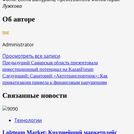
Лужкова
Об авторе
tng
Administrator
Просмотреть все записи
Навигация
Предыдущий
Самарская область презентовала
инвестиционный потенциал на KazanForum
по
Следующий:
Санаторий «Автотранспортник»: Как
записям
приватизация привела к финансовым нарушениям
Связанные новости
Технологии
Lolzteam Market: Крупнейший маркетплейс