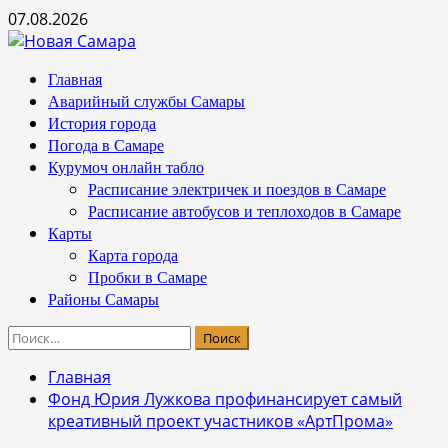
Перейти
07.08.2026
к
содержимому
Основное
Главная
меню
Аварийный службы Самары
История города
Погода в Самаре
Курумоч онлайн табло
Расписание электричек и поездов в Самаре
Расписание автобусов и теплоходов в Самаре
Карты
Карта города
Пробки в Самаре
Районы Самары
Найти:
Главная
Фонд Юрия Лужкова профинансирует самый
креативный проект участников «АртПрома»