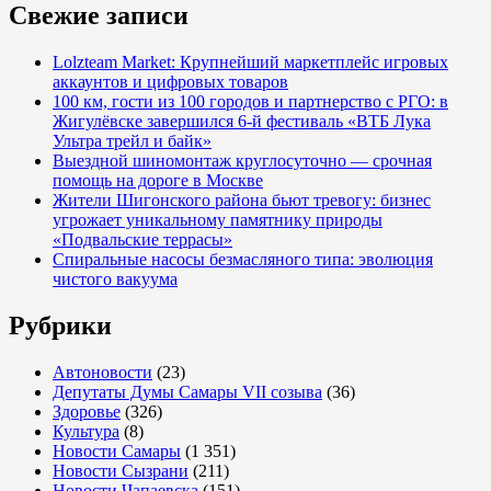
Свежие записи
Lolzteam Market: Крупнейший маркетплейс игровых
аккаунтов и цифровых товаров
100 км, гости из 100 городов и партнерство с РГО: в
Жигулёвске завершился 6-й фестиваль «ВТБ Лука
Ультра трейл и байк»
Выездной шиномонтаж круглосуточно — срочная
помощь на дороге в Москве
Жители Шигонского района бьют тревогу: бизнес
угрожает уникальному памятнику природы
«Подвальские террасы»
Спиральные насосы безмасляного типа: эволюция
чистого вакуума
Рубрики
Автоновости
(23)
Депутаты Думы Самары VII созыва
(36)
Здоровье
(326)
Культура
(8)
Новости Самары
(1 351)
Новости Сызрани
(211)
Новости Чапаевска
(151)