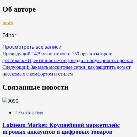
Об авторе
news
Editor
Просмотреть все записи
Навигация
Предыдущий
1479 участников и 159 организаторов:
фестиваль «Идентичность» подтвердил популярность проекта
по
Следующий:
Заказать москитные сетки: как защитить дом от
записям
насекомых с комфортом и стилем
Связанные новости
Технологии
Lolzteam Market: Крупнейший маркетплейс
игровых аккаунтов и цифровых товаров