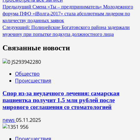
Навигация
Предыдущий
Смена «Ты – предприниматель» Молодежного
форума ПФО «iВолга-2017» стала абсолютным лидером по
по
количеству поданных заявок
записям
Следующий:
Полицейские Богатовского района задержали
мужчину при попытке подкупа должностного лица
Связанные новости
Общество
Происшествия
Спор из-за неудачного лечения: самарская
пациентка получит 1,5 млн рублей после
мирового соглашения со стоматологией
news
05.11.2025
Происшествия