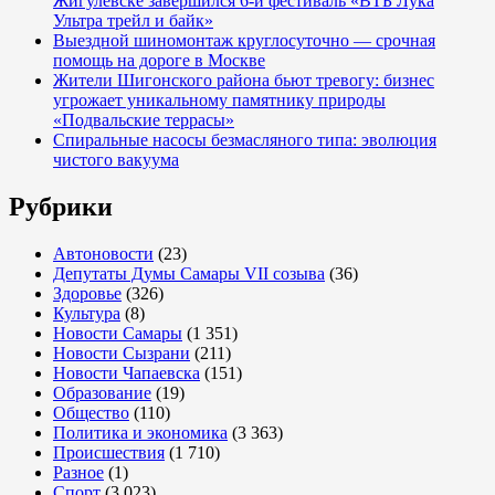
Жигулёвске завершился 6-й фестиваль «ВТБ Лука
Ультра трейл и байк»
Выездной шиномонтаж круглосуточно — срочная
помощь на дороге в Москве
Жители Шигонского района бьют тревогу: бизнес
угрожает уникальному памятнику природы
«Подвальские террасы»
Спиральные насосы безмасляного типа: эволюция
чистого вакуума
Рубрики
Автоновости
(23)
Депутаты Думы Самары VII созыва
(36)
Здоровье
(326)
Культура
(8)
Новости Самары
(1 351)
Новости Сызрани
(211)
Новости Чапаевска
(151)
Образование
(19)
Общество
(110)
Политика и экономика
(3 363)
Происшествия
(1 710)
Разное
(1)
Спорт
(3 023)