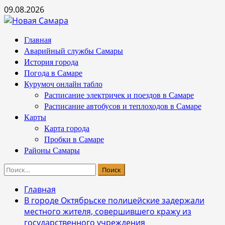
Перейти
09.08.2026
к
содержимому
Основное
Главная
меню
Аварийный службы Самары
История города
Погода в Самаре
Курумоч онлайн табло
Расписание электричек и поездов в Самаре
Расписание автобусов и теплоходов в Самаре
Карты
Карта города
Пробки в Самаре
Районы Самары
Найти:
Главная
В городе Октябрьске полицейские задержали
местного жителя, совершившего кражу из
государственного учреждения