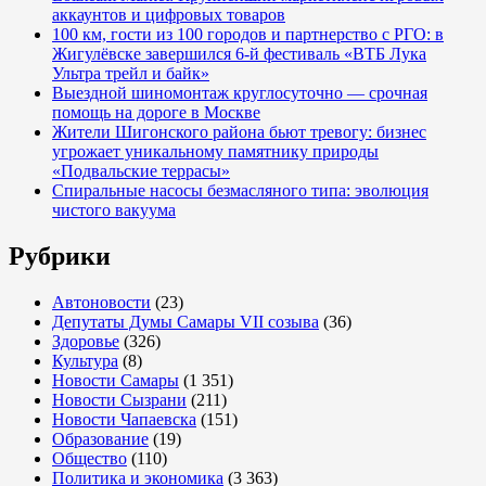
аккаунтов и цифровых товаров
100 км, гости из 100 городов и партнерство с РГО: в
Жигулёвске завершился 6-й фестиваль «ВТБ Лука
Ультра трейл и байк»
Выездной шиномонтаж круглосуточно — срочная
помощь на дороге в Москве
Жители Шигонского района бьют тревогу: бизнес
угрожает уникальному памятнику природы
«Подвальские террасы»
Спиральные насосы безмасляного типа: эволюция
чистого вакуума
Рубрики
Автоновости
(23)
Депутаты Думы Самары VII созыва
(36)
Здоровье
(326)
Культура
(8)
Новости Самары
(1 351)
Новости Сызрани
(211)
Новости Чапаевска
(151)
Образование
(19)
Общество
(110)
Политика и экономика
(3 363)