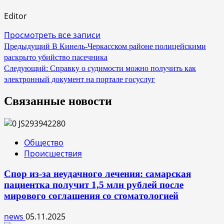
Editor
Просмотреть все записи
Навигация
Предыдущий
В Кинель-Черкасском районе полицейскими
раскрыто убийство пасечника
по
Следующий:
Справку о судимости можно получить как
записям
электронный документ на портале госуслуг
Связанные новости
Общество
Происшествия
Спор из-за неудачного лечения: самарская
пациентка получит 1,5 млн рублей после
мирового соглашения со стоматологией
news
05.11.2025