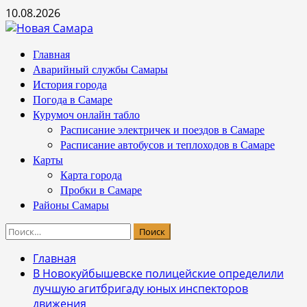
Перейти
10.08.2026
к
содержимому
Основное
Главная
меню
Аварийный службы Самары
История города
Погода в Самаре
Курумоч онлайн табло
Расписание электричек и поездов в Самаре
Расписание автобусов и теплоходов в Самаре
Карты
Карта города
Пробки в Самаре
Районы Самары
Найти:
Главная
В Новокуйбышевске полицейские определили
лучшую агитбригаду юных инспекторов
движения