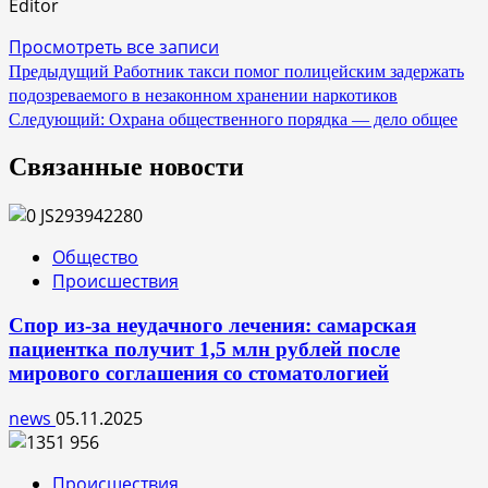
Editor
Просмотреть все записи
Навигация
Предыдущий
Работник такси помог полицейским задержать
подозреваемого в незаконном хранении наркотиков
по
Следующий:
Охрана общественного порядка — дело общее
записям
Связанные новости
Общество
Происшествия
Спор из-за неудачного лечения: самарская
пациентка получит 1,5 млн рублей после
мирового соглашения со стоматологией
news
05.11.2025
Происшествия