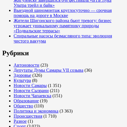
Жигулёвске завершился 6-й фестиваль «ВТБ Лука
Ультра трейл и байк»
Выездной шиномонтаж круглосуточно — срочная
помощь на дороге в Москве
Жители Шигонского района бьют тревогу: бизнес
угрожает уникальному памятнику природы
«Подвальские террасы»
Спиральные насосы безмасляного типа: эволюция
чистого вакуума
Рубрики
Автоновости
(23)
Депутаты Думы Самары VII созыва
(36)
Здоровье
(326)
Культура
(8)
Новости Самары
(1 351)
Новости Сызрани
(211)
Новости Чапаевска
(151)
Образование
(19)
Общество
(110)
Политика и экономика
(3 363)
Происшествия
(1 710)
Разное
(1)
Спорт
(3 023)