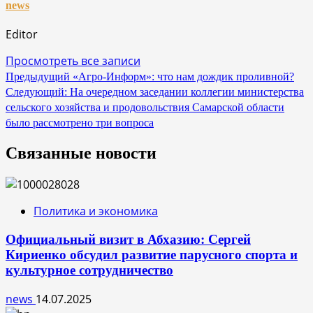
news
Editor
Просмотреть все записи
Навигация
Предыдущий
«Агро-Информ»: что нам дождик проливной?
Следующий:
На очередном заседании коллегии министерства
по
сельского хозяйства и продовольствия Самарской области
записям
было рассмотрено три вопроса
Связанные новости
Политика и экономика
Официальный визит в Абхазию: Сергей
Кириенко обсудил развитие парусного спорта и
культурное сотрудничество
news
14.07.2025