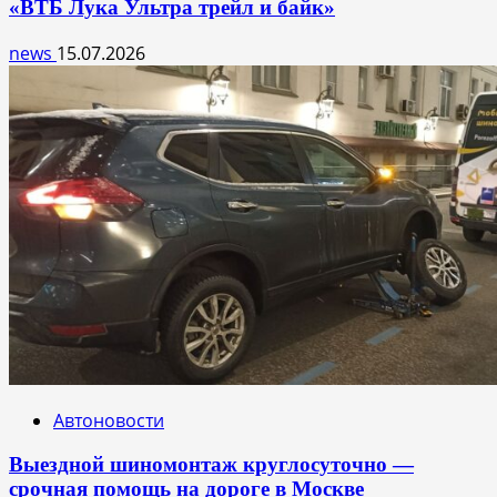
«ВТБ Лука Ультра трейл и байк»
news
15.07.2026
Автоновости
Выездной шиномонтаж круглосуточно —
срочная помощь на дороге в Москве