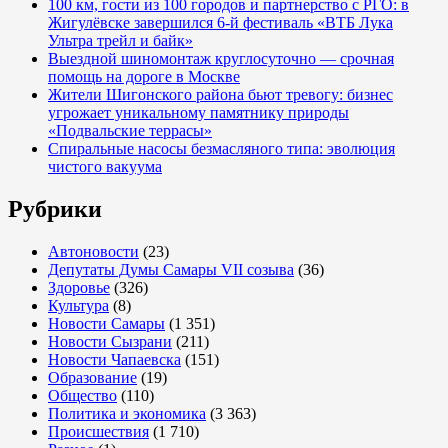
100 км, гости из 100 городов и партнерство с РГО: в
Жигулёвске завершился 6-й фестиваль «ВТБ Лука
Ультра трейл и байк»
Выездной шиномонтаж круглосуточно — срочная
помощь на дороге в Москве
Жители Шигонского района бьют тревогу: бизнес
угрожает уникальному памятнику природы
«Подвальские террасы»
Спиральные насосы безмасляного типа: эволюция
чистого вакуума
Рубрики
Автоновости
(23)
Депутаты Думы Самары VII созыва
(36)
Здоровье
(326)
Культура
(8)
Новости Самары
(1 351)
Новости Сызрани
(211)
Новости Чапаевска
(151)
Образование
(19)
Общество
(110)
Политика и экономика
(3 363)
Происшествия
(1 710)