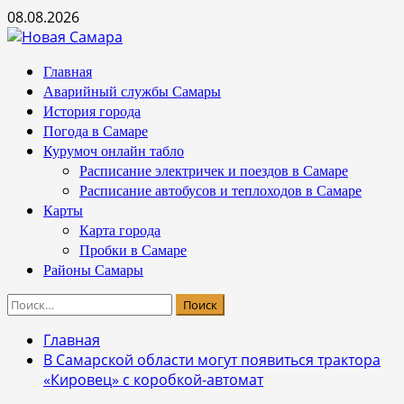
Перейти
08.08.2026
к
содержимому
Основное
Главная
меню
Аварийный службы Самары
История города
Погода в Самаре
Курумоч онлайн табло
Расписание электричек и поездов в Самаре
Расписание автобусов и теплоходов в Самаре
Карты
Карта города
Пробки в Самаре
Районы Самары
Найти:
Главная
В Самарской области могут появиться трактора
«Кировец» с коробкой-автомат