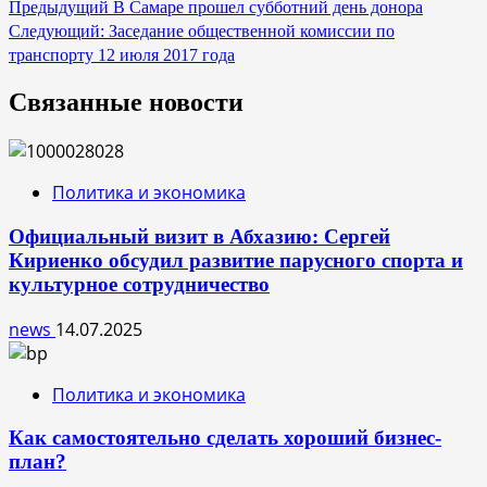
Навигация
Предыдущий
В Самаре прошел субботний день донора
Следующий:
Заседание общественной комиссии по
по
транспорту 12 июля 2017 года
записям
Связанные новости
Политика и экономика
Официальный визит в Абхазию: Сергей
Кириенко обсудил развитие парусного спорта и
культурное сотрудничество
news
14.07.2025
Политика и экономика
Как самостоятельно сделать хороший бизнес-
план?