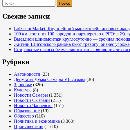
Найти:
Свежие записи
Lolzteam Market: Крупнейший маркетплейс игровых акка
100 км, гости из 100 городов и партнерство с РГО: в Жи
Выездной шиномонтаж круглосуточно — срочная помощь
Жители Шигонского района бьют тревогу: бизнес угрож
Спиральные насосы безмасляного типа: эволюция чистог
Рубрики
Автоновости
(23)
Депутаты Думы Самары VII созыва
(36)
Здоровье
(326)
Культура
(8)
Новости Самары
(1 351)
Новости Сызрани
(211)
Новости Чапаевска
(151)
Образование
(19)
Общество
(110)
Политика и экономика
(3 363)
Происшествия
(1 710)