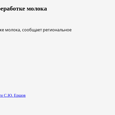
реработке молока
тке молока, сообщает региональное
сти С.Ю. Ершов