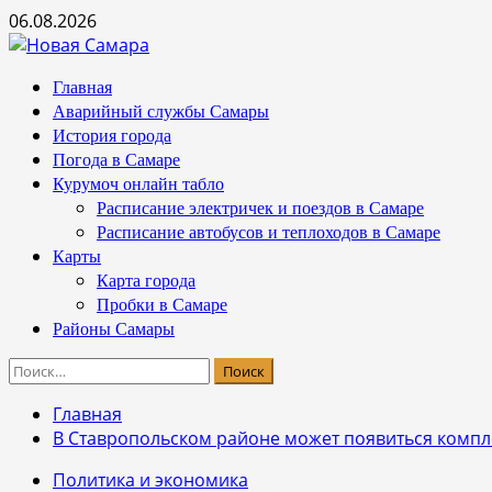
Перейти
06.08.2026
к
содержимому
Основное
Главная
меню
Аварийный службы Самары
История города
Погода в Самаре
Курумоч онлайн табло
Расписание электричек и поездов в Самаре
Расписание автобусов и теплоходов в Самаре
Карты
Карта города
Пробки в Самаре
Районы Самары
Найти:
Главная
В Ставропольском районе может появиться компле
Политика и экономика