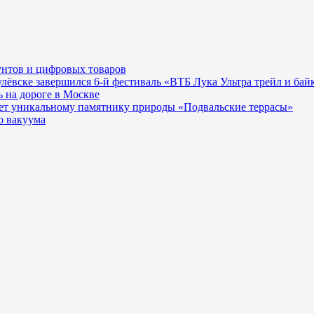
унтов и цифровых товаров
гулёвске завершился 6-й фестиваль «ВТБ Лука Ультра трейл и бай
 на дороге в Москве
ает уникальному памятнику природы «Подвальские террасы»
о вакуума