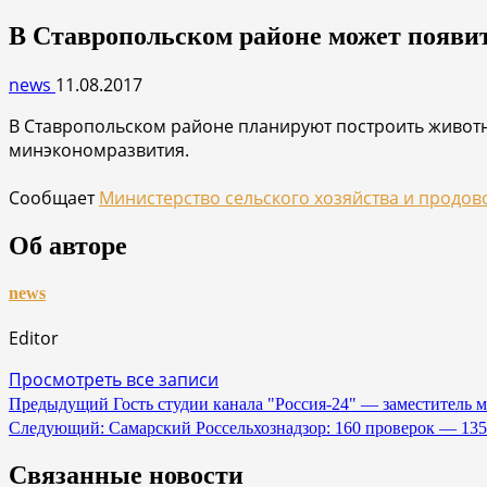
В Ставропольском районе может появит
news
11.08.2017
В Ставропольском районе планируют построить животн
минэкономразвития.
Сообщает
Министерство сельского хозяйства и продов
Об авторе
news
Editor
Просмотреть все записи
Навигация
Предыдущий
Гость студии канала "Россия-24" — заместитель 
Следующий:
Самарский Россельхознадзор: 160 проверок — 13
по
записям
Связанные новости