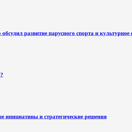
обсудил развитие парусного спорта и культурное 
н?
ые инициативы и стратегические решения