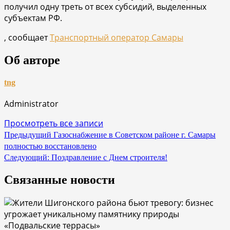
получил одну треть от всех субсидий, выделенных
субъектам РФ.
, сообщает
Транспортный оператор Самары
Об авторе
tng
Administrator
Просмотреть все записи
Навигация
Предыдущий
Газоснабжение в Советском районе г. Самары
полностью восстановлено
по
Следующий:
Поздравление с Днем строителя!
записям
Связанные новости