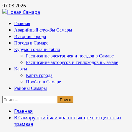
Перейти
07.08.2026
к
содержимому
Основное
Главная
меню
Аварийный службы Самары
История города
Погода в Самаре
Курумоч онлайн табло
Расписание электричек и поездов в Самаре
Расписание автобусов и теплоходов в Самаре
Карты
Карта города
Пробки в Самаре
Районы Самары
Найти:
Главная
В Самару прибыли два новых трехсекционных
трамвая