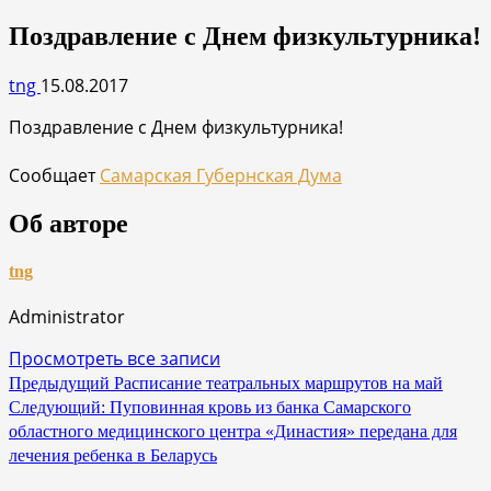
Поздравление с Днем физкультурника!
tng
15.08.2017
Поздравление с Днем физкультурника!
Сообщает
Самарская Губернская Дума
Об авторе
tng
Administrator
Просмотреть все записи
Навигация
Предыдущий
Расписание театральных маршрутов на май
Следующий:
Пуповинная кровь из банка Самарского
по
областного медицинского центра «Династия» передана для
записям
лечения ребенка в Беларусь