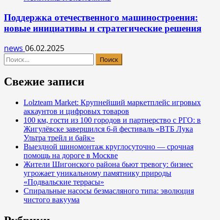
Поддержка отечественного машиностроения:
новые инициативы и стратегические решения
news
06.02.2025
Найти:
Свежие записи
Lolzteam Market: Крупнейший маркетплейс игровых
аккаунтов и цифровых товаров
100 км, гости из 100 городов и партнерство с РГО: в
Жигулёвске завершился 6-й фестиваль «ВТБ Лука
Ультра трейл и байк»
Выездной шиномонтаж круглосуточно — срочная
помощь на дороге в Москве
Жители Шигонского района бьют тревогу: бизнес
угрожает уникальному памятнику природы
«Подвальские террасы»
Спиральные насосы безмасляного типа: эволюция
чистого вакуума