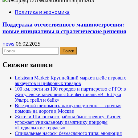
Политика и экономика
Поддержка отечественного машиностроения:
новые инициативы и стратегические решения
news
06.02.2025
Найти:
Свежие записи
Lolzteam Market: Крупнейший маркетплейс игровых
аккаунтов и цифровых товаров
100 км, гости из 100 городов и партнерство с РГО: в
Жигулёвске завершился 6-й фестиваль «ВТБ Лука
Ультра трейл и байк»
Выездной шиномонтаж круглосуточно — срочная
помощь на дороге в Москве
Жители Шигонского района бьют тревогу: бизнес
угрожает уникальному памятнику природы
«Подвальские террасы»
Спиральные насосы безмасляного типа: эволюция