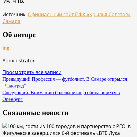
МАТЧ ТВ.
Источник:
Официальный сайт ПФК «Крылья Советов»
Самара
Об авторе
tng
Administrator
Просмотреть все записи
Навигация
Предыдущий
Профессия — футболист. В Самаре открылся
"Чадоград"
по
Следующий:
Вниманию болельщиков, собирающихся в
записям
Оренбург
Связанные новости