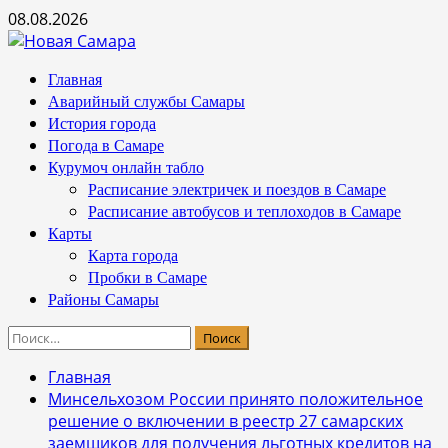
Перейти
08.08.2026
к
содержимому
Основное
Главная
меню
Аварийный службы Самары
История города
Погода в Самаре
Курумоч онлайн табло
Расписание электричек и поездов в Самаре
Расписание автобусов и теплоходов в Самаре
Карты
Карта города
Пробки в Самаре
Районы Самары
Найти:
Главная
Минсельхозом России принято положительное
решение о включении в реестр 27 самарских
заемщиков для получения льготных кредитов на