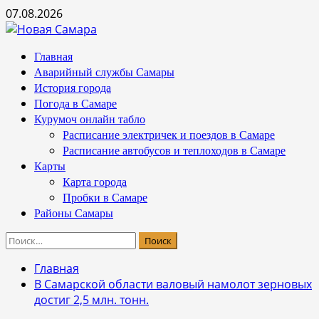
Перейти
07.08.2026
к
содержимому
Основное
Главная
меню
Аварийный службы Самары
История города
Погода в Самаре
Курумоч онлайн табло
Расписание электричек и поездов в Самаре
Расписание автобусов и теплоходов в Самаре
Карты
Карта города
Пробки в Самаре
Районы Самары
Найти:
Главная
В Самарской области валовый намолот зерновых
достиг 2,5 млн. тонн.