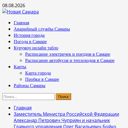
Перейти
08.08.2026
к
содержимому
Основное
Главная
меню
Аварийный службы Самары
История города
Погода в Самаре
Курумоч онлайн табло
Расписание электричек и поездов в Самаре
Расписание автобусов и теплоходов в Самаре
Карты
Карта города
Пробки в Самаре
Районы Самары
Найти:
Главная
Заместитель Министра Российской Федерации
Александр Петрович Чуприян и начальник
Главного управления Олег Васильевич Бойко