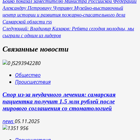
Бойко показал заместителю Министра Российской Федерации
по
Александру Петровичу Чуприяну Музейно-выставочный
записям
центр истории и развития пожарно-спасательного дела
Самарской области rss
Следующий:
Владимир Казаков: Ребята сегодня молодцы, мы
сыграли с одним из лидеров
Связанные новости
Общество
Происшествия
Спор из-за неудачного лечения: самарская
пациентка получит 1,5 млн рублей после
мирового соглашения со стоматологией
news
05.11.2025
Происшествия