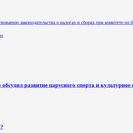
вованию законодательства о налогах и сборах при комитете по 
ию
обсудил развитие парусного спорта и культурное 
н?