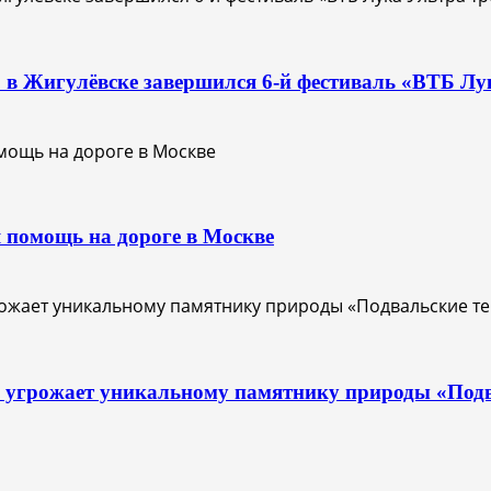
О: в Жигулёвске завершился 6-й фестиваль «ВТБ Лу
 помощь на дороге в Москве
с угрожает уникальному памятнику природы «Под