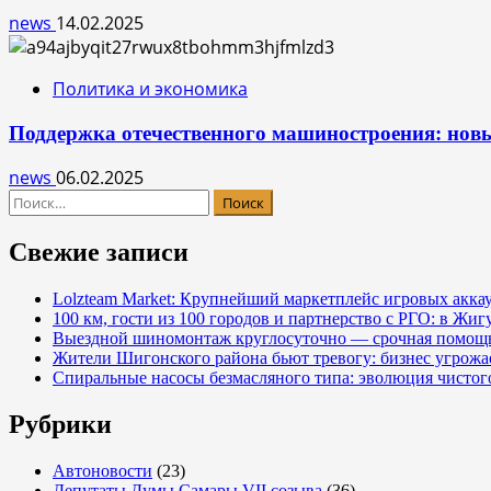
news
14.02.2025
Политика и экономика
Поддержка отечественного машиностроения: нов
news
06.02.2025
Найти:
Свежие записи
Lolzteam Market: Крупнейший маркетплейс игровых акка
100 км, гости из 100 городов и партнерство с РГО: в Жи
Выездной шиномонтаж круглосуточно — срочная помощь
Жители Шигонского района бьют тревогу: бизнес угрож
Спиральные насосы безмасляного типа: эволюция чистог
Рубрики
Автоновости
(23)
Депутаты Думы Самары VII созыва
(36)