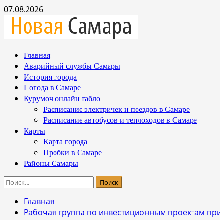
Перейти
07.08.2026
к
содержимому
Основное
Главная
меню
Аварийный службы Самары
История города
Погода в Самаре
Курумоч онлайн табло
Расписание электричек и поездов в Самаре
Расписание автобусов и теплоходов в Самаре
Карты
Карта города
Пробки в Самаре
Районы Самары
Найти:
Главная
Рабочая группа по инвестиционным проектам при