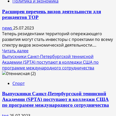
Политика и экономика
«Жигулевской
долины»
Расширен перечень видов деятельности для
испытает
резидентов ТОР
свою
разработку
news
25.07.2023
на
Теперь резидентами территорий опережающего
инфраструктуре
развития могут стать инвесторы с проектами по всему
дочки
спектру видов экономической деятельности....
«Газпром
Прочитать
Читать далее
нефти»
больше
Выпускники Санкт-Петербургской теннисной
о
Академии (SPTA) поступают в колледжи США по
Расширен
программе международного сотрудничества
перечень
видов
Спорт
деятельности
для
Выпускники Санкт-Петербургской теннисной
резидентов
Академии (SPTA) поступают в колледжи США
ТОР
по программе международного сотрудничества
tng
25.07.2023