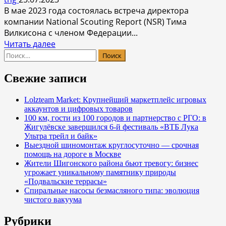
В мае 2023 года состоялась встреча директора
компании National Scouting Report (NSR) Тима
Вилкисона с членом Федерации...
Прочитать
Читать далее
Найти:
больше
о
Выпускники
Свежие записи
Санкт-
Петербургской
Lolzteam Market: Крупнейший маркетплейс игровых
аккаунтов и цифровых товаров
теннисной
100 км, гости из 100 городов и партнерство с РГО: в
Академии
Жигулёвске завершился 6-й фестиваль «ВТБ Лука
(SPTA)
Ультра трейл и байк»
поступают
Выездной шиномонтаж круглосуточно — срочная
в
помощь на дороге в Москве
Жители Шигонского района бьют тревогу: бизнес
колледжи
угрожает уникальному памятнику природы
США
«Подвальские террасы»
по
Спиральные насосы безмасляного типа: эволюция
программе
чистого вакуума
международного
Рубрики
сотрудничества