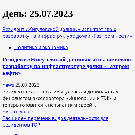
День:
25.07.2023
Резидент «Жигулевской долины» испытает свою
разработку на инфраструктуре дочки «Газпром нефти»
Политика и экономика
Резидент «Жигулевской долины» испытает свою
разработку на инфраструктуре дочки «Газпром
нефти»
news
25.07.2023
Резидент технопарка «Жигулевская долина» стал
финалистом акселератора «Инновации и ТЭК» и
теперь готовится к испытаниям своей...
Прочитать
Читать далее
больше
Расширен перечень видов деятельности для
о
резидентов ТОР
Резидент