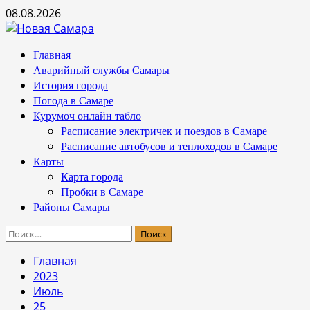
Перейти
08.08.2026
к
содержимому
Основное
Главная
меню
Аварийный службы Самары
История города
Погода в Самаре
Курумоч онлайн табло
Расписание электричек и поездов в Самаре
Расписание автобусов и теплоходов в Самаре
Карты
Карта города
Пробки в Самаре
Районы Самары
Найти:
Главная
2023
Июль
25