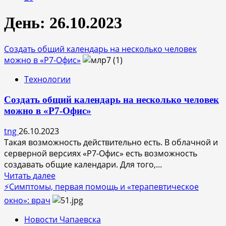
День:
26.10.2023
Создать общий календарь на несколько человек
можно в «Р7-Офис»
Технологии
Создать общий календарь на несколько человек
можно в «Р7-Офис»
tng
26.10.2023
Такая возможность действительно есть. В облачной и
серверной версиях «Р7-Офис» есть возможность
создавать общие календари. Для того,...
Прочитать
Читать далее
больше
⚡Симптомы, первая помощь и «терапевтическое
о
окно»: врач
Создать
Новости Чапаевска
общий