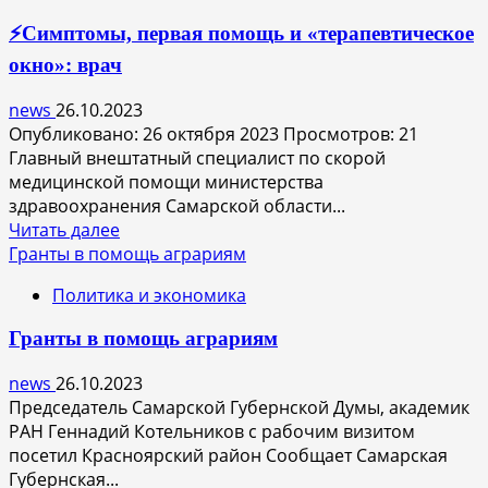
календарь
⚡Симптомы, первая помощь и «терапевтическое
на
несколько
окно»: врач
человек
можно
news
26.10.2023
в
Опубликовано: 26 октября 2023 Просмотров: 21
«Р7-
Главный внештатный специалист по скорой
Офис»
медицинской помощи министерства
здравоохранения Самарской области...
Прочитать
Читать далее
больше
Гранты в помощь аграриям
о
Политика и экономика
⚡Симптомы,
первая
Гранты в помощь аграриям
помощь
и
news
26.10.2023
«терапевтическое
Председатель Самарской Губернской Думы, академик
окно»:
РАН Геннадий Котельников с рабочим визитом
врач
посетил Красноярский район Сообщает Самарская
Губернская...