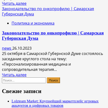
Прочитать
Читать далее
больше
Законодательство по онкопрофилю | Самарская
о
Губернская Дума
Гранты
Политика и экономика
в
помощь
Законодательство по онкопрофилю | Самарская
аграриям
Губернская Дума
news
26.10.2023
25 октября в Самарской Губернской Думе состоялось
заседание круглого стола на тему:
«Персонализированная медицина и
сопроводительная терапия...
Прочитать
Читать далее
Найти:
больше
о
Законодательство
Свежие записи
по
онкопрофилю
Lolzteam Market: Крупнейший маркетплейс игровых
аккаунтов и цифровых товаров
|