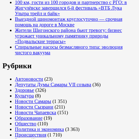
100 км, гости из 100 городов и партнерство с РГО: в
Самарская
Жигулёвске завершился 6-й фестиваль «ВТБ Лука
Губернская
Ультра трейл и байк»
Дума
Выездной шиномонтаж круглосуточно — срочная
помощь на дороге в Москве
Жители Шигонского района бьют тревогу: бизнес
угрожает уникальному памятнику природы
«Подвальские террасы»
Спиральные насосы безмасляного типа: эволюция
чистого вакуума
Рубрики
Автоновости
(23)
Депутаты Думы Самары VII созыва
(36)
Здоровье
(326)
Культура
(8)
Новости Самары
(1 351)
Новости Сызрани
(211)
Новости Чапаевска
(151)
Образование
(19)
Общество
(110)
Политика и экономика
(3 363)
Происшествия
(1 710)