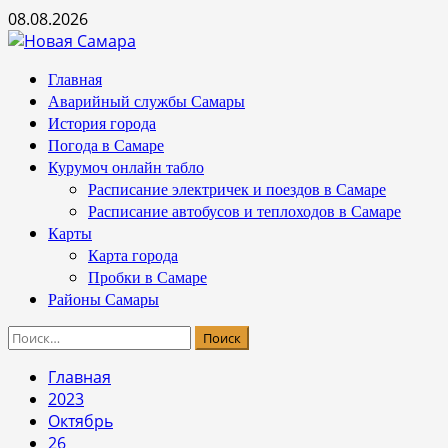
Перейти
08.08.2026
к
содержимому
Основное
Главная
меню
Аварийный службы Самары
История города
Погода в Самаре
Курумоч онлайн табло
Расписание электричек и поездов в Самаре
Расписание автобусов и теплоходов в Самаре
Карты
Карта города
Пробки в Самаре
Районы Самары
Найти:
Главная
2023
Октябрь
26