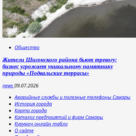
Общество
Жители Шигонского района бьют тревогу:
бизнес угрожает уникальному памятнику
природы «Подвальские террасы»
news
09.07.2026
Аварийные службы и полезные телефоны Самары
История города
Карта города
Каталог предприятий и фирм Самары
Курумоч онлайн табло
О сайте