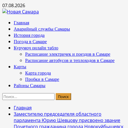
Перейти
07.08.2026
к
содержимому
Основное
Главная
меню
Аварийный службы Самары
История города
Погода в Самаре
Курумоч онлайн табло
Расписание электричек и поездов в Самаре
Расписание автобусов и теплоходов в Самаре
Карты
Карта города
Пробки в Самаре
Районы Самары
Найти:
Главная
Заместителю председателя областного
парламента Юрию Шевцову присвоено звание
Почетного гражданина города Новокуйбышевск