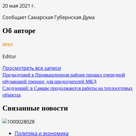
20 мая 2021 г.
Сообщает Самарская Губернская Дума
Об авторе
news
Editor
Просмотреть все записи
Навигация
Предыдущий
в Промышленном районе прошел очередной
обучающий тренинг для председателей МКД
по
Следующий:
в Самаре продолжаются работы на теплосетевых
записям
объектах
Связанные новости
Политика и экономика