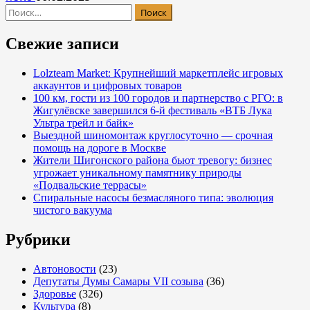
Найти:
Свежие записи
Lolzteam Market: Крупнейший маркетплейс игровых
аккаунтов и цифровых товаров
100 км, гости из 100 городов и партнерство с РГО: в
Жигулёвске завершился 6-й фестиваль «ВТБ Лука
Ультра трейл и байк»
Выездной шиномонтаж круглосуточно — срочная
помощь на дороге в Москве
Жители Шигонского района бьют тревогу: бизнес
угрожает уникальному памятнику природы
«Подвальские террасы»
Спиральные насосы безмасляного типа: эволюция
чистого вакуума
Рубрики
Автоновости
(23)
Депутаты Думы Самары VII созыва
(36)
Здоровье
(326)
Культура
(8)